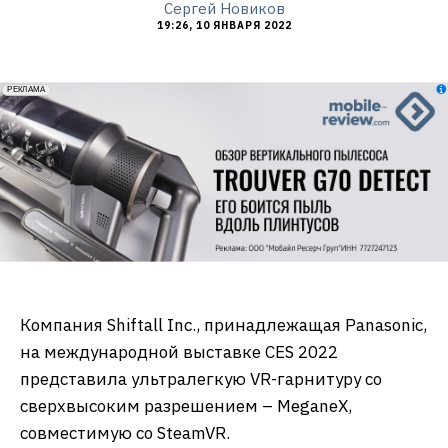
Сергей Новиков
19:26, 10 ЯНВАРЯ 2022
erid: 2VfnxxmNzs5
РЕКЛАМА
Компания Shiftall Inc., принадлежащая Panasonic,
на международной выставке CES 2022
представила ультралегкую VR-гарнитуру со
сверхвысоким разрешением – MeganeX,
совместимую со SteamVR.