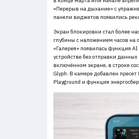
в конце марта или начале апреля
«Перерыв на дыхание» с упражне
панели виджетов появились рек
Экран блокировки стал более на
глубины с наложением часов на 
«Галерея» появилась функция AI
устройстве без отправки данных
включённом экране, в строке со
Glyph. В камере добавлен пресет
Playground и функция энергосбе