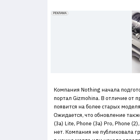
7
erid: 2VfnxxmNzs5
РЕКЛАМА
Компания Nothing начала подгото
портал Gizmohina. В отличие от 
появится на более старых моделях
Ожидается, что обновление также
(3a) Lite, Phone (3a) Pro, Phone (
нет. Компания не публиковала г