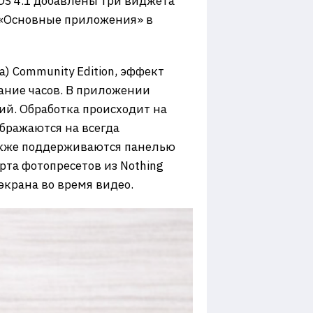
 OS 4.1 добавлены три виджета
 «Основные приложения» в
) Community Edition, эффект
ание часов. В приложении
ий. Обработка происходит на
ображаются на всегда
также поддерживаются панелью
рта фотопресетов из Nothing
экрана во время видео.