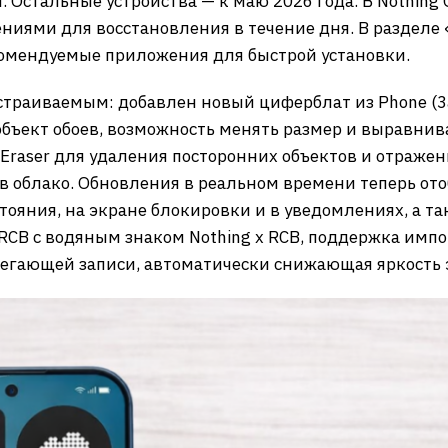
. Остальные устройства — к маю 2026 года. В Nothing
ниями для восстановления в течение дня. В разделе
омендуемые приложения для быстрой установки.
страиваемым: добавлен новый циферблат из Phone (3a
объект обоев, возможность менять размер и выравнив
 Eraser для удаления посторонних объектов и отражен
 в облако. Обновления в реальном времени теперь от
стояния, на экране блокировки и в уведомлениях, а 
 RCB с водяным знаком Nothing x RCB, поддержка импо
регающей записи, автоматически снижающая яркость 