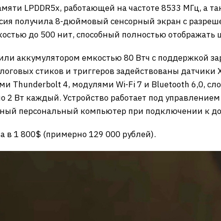
амяти LPDDR5x, работающей на частоте 8533 МГц, а 
сия получила 8-дюймовый сенсорный экран с разреше
костью до 500 нит, способный полностью отображать 
или аккумулятором емкостью 80 Втч с поддержкой за
алоговых стиков и триггеров задействованы датчики
 Thunderbolt 4, модулями Wi-Fi 7 и Bluetooth 6,0, сло
 2 Вт каждый. Устройство работает под управлением
ный персональный компьютер при подключении к до
а в 1 800$ (примерно 129 000 рублей).