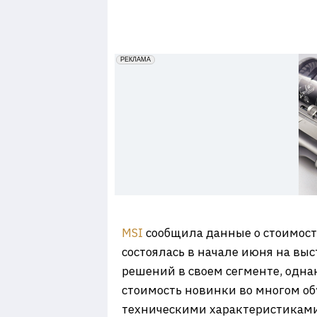
7
erid: 2VfnxxmNzs5
РЕКЛАМА
MSI
сообщила данные о стоимости
состоялась в начале июня на вы
решений в своем сегменте, однак
стоимость новинки во многом о
техническими характеристиками.