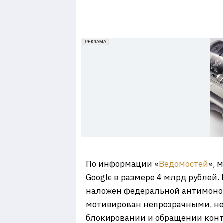
7
erid: 2VfnxxmNzs5
РЕКЛАМА
По информации «
Ведомостей
«, 
Google в размере 4 млрд рублей
наложен федеральной антимоноп
мотивирован непрозрачными, н
блокировании и обращении конте