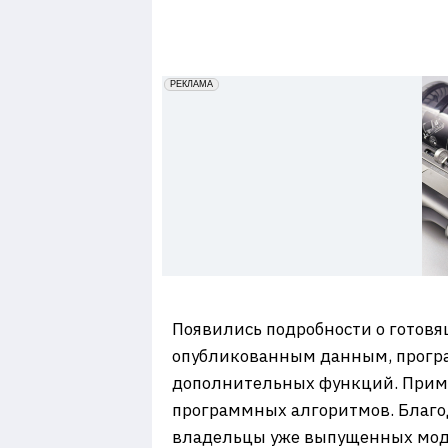
7
erid: 2VfnxxmNzs5
РЕКЛАМА
Появились подробности о готов
опубликованным данным, програ
дополнительных функций. Примеч
программных алгоритмов. Благод
владельцы уже выпущенных мод