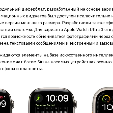
дульный циферблат, разработанный на основе вариан
мационных виджетов был доступен исключительно на
ые версии меньшего размера. Разработчики также с
ствии системы. Для варианта Apple Watch Ultra 3 отк
ится возможность обмениваться фотографиями через с
ничена текстовыми сообщениями и экстренными вызов
жидаются элементы на базе искусственного интеллект
ние с чат-ботом Siri на носимых устройствах осенью
артфоны и планшеты.