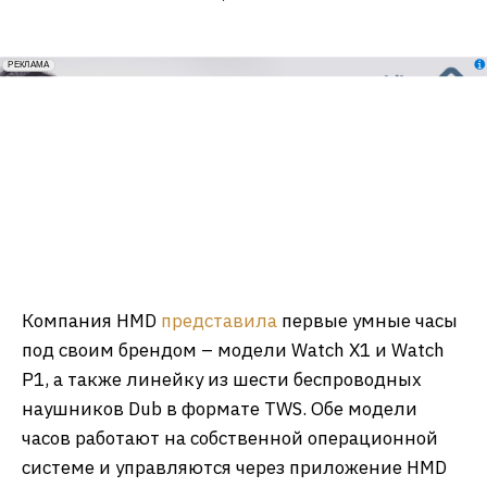
erid: 2VfnxxmNzs5
РЕКЛАМА
Компания HMD
представила
первые умные часы
под своим брендом – модели Watch X1 и Watch
P1, а также линейку из шести беспроводных
наушников Dub в формате TWS. Обе модели
часов работают на собственной операционной
системе и управляются через приложение HMD