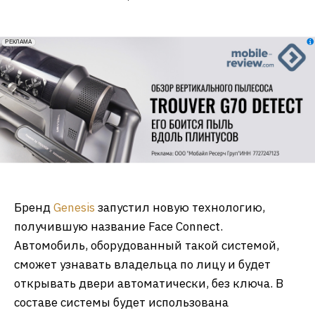
erid: 2VfnxxmNzs5
РЕКЛАМА
Бренд
Genesis
запустил новую технологию,
получившую название Face Connect.
Автомобиль, оборудованный такой системой,
сможет узнавать владельца по лицу и будет
открывать двери автоматически, без ключа. В
составе системы будет использована