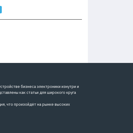
устройстве бизнеса электроники изнутри и
дставлены как статьи для широкого круга
ня, что произойдёт на рынке высоких