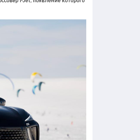
совер i-Jet, появление которого