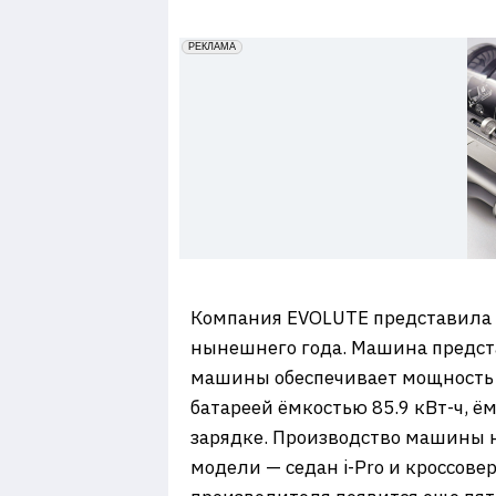
7
erid: 2VfnxxmNzs5
РЕКЛАМА
Компания EVOLUTE представила кр
нынешнего года. Машина предста
машины обеспечивает мощность 
батареей ёмкостью 85.9 кВт-ч, ё
зарядке. Производство машины н
модели — седан i-Pro и кроссовер