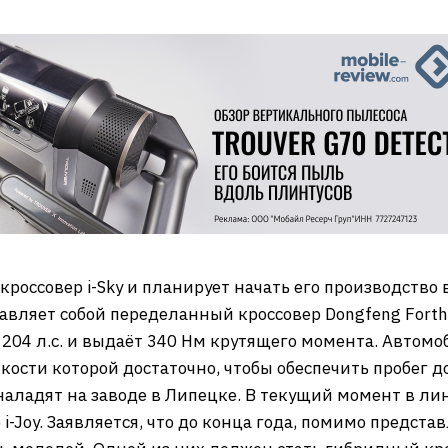
оссовер i-Sky и планирует начать его производство 
вляет собой переделанный кроссовер Dongfeng Forthi
204 л.с. и выдаёт 340 Нм крутящего момента. Автом
мкости которой достаточно, чтобы обеспечить пробег 
аладят на заводе в Липецке. В текущий момент в ли
 i-Joy. Заявляется, что до конца года, помимо предста