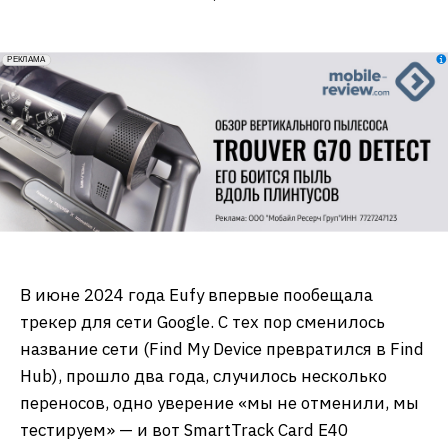
erid: 2VfnxxmNzs5
РЕКЛАМА
В июне 2024 года Eufy впервые пообещала
трекер для сети Google. С тех пор сменилось
название сети (Find My Device превратился в Find
Hub), прошло два года, случилось несколько
переносов, одно уверение «мы не отменили, мы
тестируем» — и вот SmartTrack Card E40