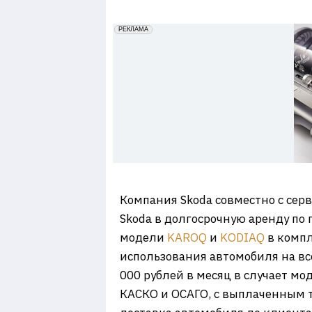
7
erid: 2VfnxxmNzs5
РЕКЛАМА
Компания Skoda совместно с сер
Skoda в долгосрочную аренду по 
модели
KAROQ
и
KODIAQ
в компл
использования автомобиля на вс
000 рублей в месяц в случает м
КАСКО и ОСАГО, с выплаченным т