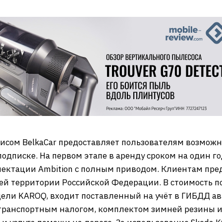
висом BelkaCar предоставляет пользователям возможн
подписке. На первом этапе в аренду сроком на один г
ектации Ambition с полным приводом. Клиентам пре
ей территории Российской Федерации. В стоимость по
одели KAROQ, входит поставленный на учёт в ГИБДД а
ранспортным налогом, комплектом зимней резины и у