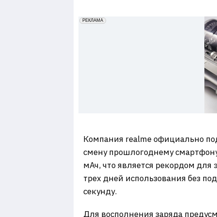
7
erid: 2VfnxxmNzs5
РЕКЛАМА
Компания realme официально под
смену прошлогоднему смартфону 
мАч, что является рекордом для 
трех дней использования без под
секунду.
Для восполнения заряда предусм