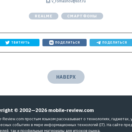
v_romashov@list.ru
REALME
СМАРТФОНЫ
ТВИТНУТЬ
ПОДЕЛИТЬСЯ
ПОДЕЛИТЬСЯ
НАВЕРХ
yright © 2002—2026
mobile-review.com
e-Review.com простым языком рассказывает о технологиях, гаджетах, 
есных событиях в мире информационных технологий (IT). На сайте пре
елей, так и профильные материалы для игроков рынка.