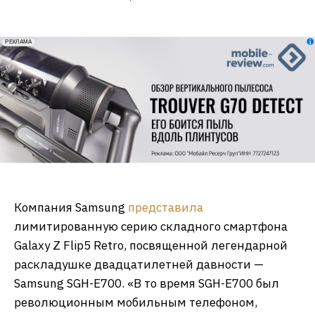
erid: 2VfnxxmNzs5
РЕКЛАМА
Компания Samsung
представила
лимитированную серию складного смартфона
Galaxy Z Flip5 Retro, посвященной легендарной
раскладушке двадцатилетней давности —
Samsung SGH-E700. «В то время SGH-E700 был
революционным мобильным телефоном,