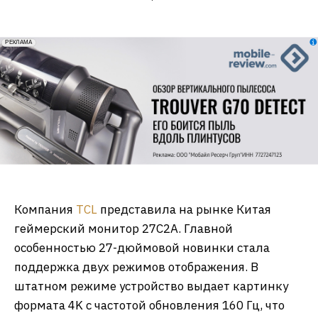
erid: 2VfnxxmNzs5
РЕКЛАМА
Компания
TCL
представила на рынке Китая
геймерский монитор 27C2A. Главной
особенностью 27-дюймовой новинки стала
поддержка двух режимов отображения. В
штатном режиме устройство выдает картинку
формата 4K с частотой обновления 160 Гц, что