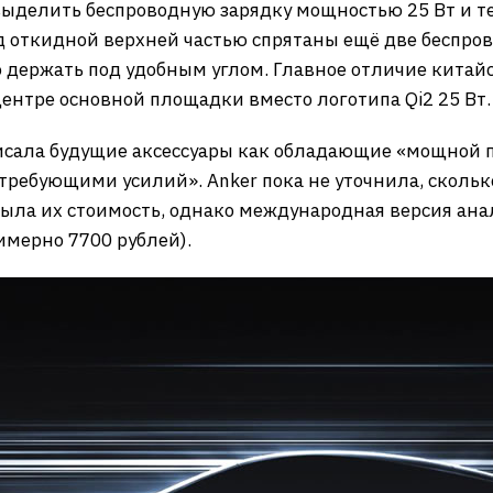
ыделить беспроводную зарядку мощностью 25 Вт и те
 откидной верхней частью спрятаны ещё две беспро
 держать под удобным углом. Главное отличие китай
центре основной площадки вместо логотипа Qi2 25 Вт.
исала будущие аксессуары как обладающие «мощной 
требующими усилий». Anker пока не уточнила, скольк
крыла их стоимость, однако международная версия ан
имерно 7700 рублей).