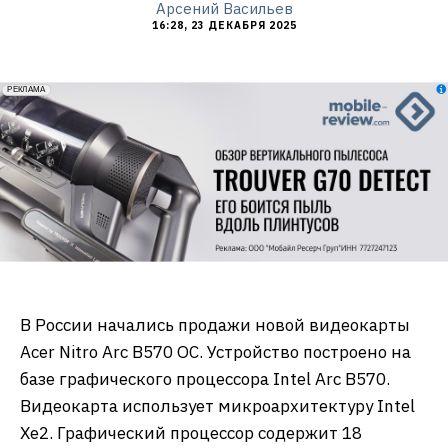
Арсений Васильев
16:28, 23 ДЕКАБРЯ 2025
erid: 2VfnxxmNzs5
РЕКЛАМА
В России начались продажи новой видеокарты
Acer Nitro Arc B570 OC. Устройство построено на
базе графического процессора Intel Arc B570.
Видеокарта использует микроархитектуру Intel
Xe2. Графический процессор содержит 18