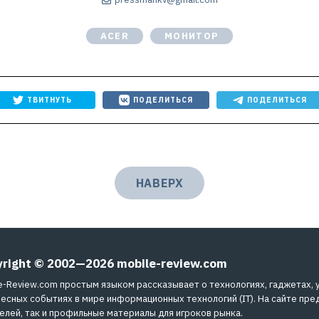
pressmankv@gmail.com
ACER
МОНИТОР
ТВИТНУТЬ
ПОДЕЛИТЬСЯ
ПОДЕЛИТЬСЯ
НАВЕРХ
yright © 2002—2026
mobile-review.com
e-Review.com простым языком рассказывает о технологиях, гаджетах, 
есных событиях в мире информационных технологий (IT). На сайте пре
елей, так и профильные материалы для игроков рынка.