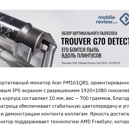
портативный монитор Acer PM161QB1, ориентированн
вым IPS-экраном с разрешением 1920×1080 пикселей,
 корпуса составляет 10 мм, вес — 700 граммов, благо
матрица обеспечивает стабильную цветопередачу и угл
ли демонстрации контента коллегам. Яркость достига
нитор поддерживает технологию AMD FreeSync, котор