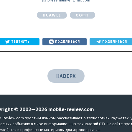
pressmankv@gmail.com
HUAWEI
СОФТ
ТВИТНУТЬ
ПОДЕЛИТЬСЯ
ПОДЕЛИТЬСЯ
НАВЕРХ
yright © 2002—2026
mobile-review.com
e-Review.com простым языком рассказывает о технологиях, гаджетах, 
есных событиях в мире информационных технологий (IT). На сайте пре
елей, так и профильные материалы для игроков рынка.