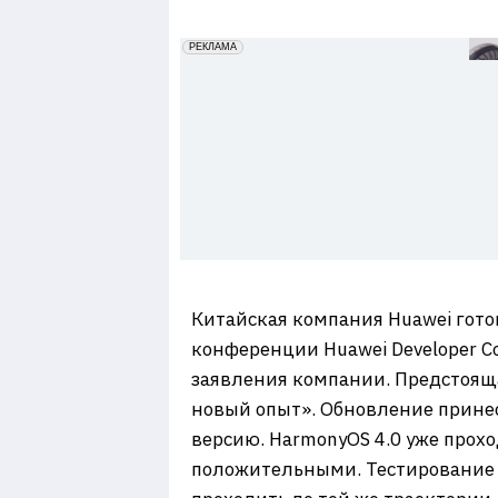
7
erid: 2VfnxxmNzs5
РЕКЛАМА
Китайская компания Huawei гото
конференции Huawei Developer Co
заявления компании. Предстоящ
новый опыт». Обновление прине
версию. HarmonyOS 4.0 уже прох
положительными. Тестирование в