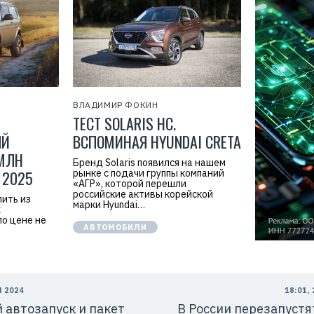
ВЛАДИМИР ФОКИН
ТЕСТ SOLARIS HC.
ЫЙ
ВСПОМИНАЯ HYUNDAI CRETA
 МЛН
Бренд Solaris появился на нашем
 2025
рынке с подачи группы компаний
«АГР», которой перешли
российские активы корейской
пить из
марки Hyundai…
х
по цене не
АВТОМОБИЛИ
Я 2024
18:01,
й автозапуск и пакет
В России перезапуст