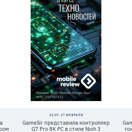
22:07, 17 ФЕВРАЛЯ
а
GameSir представила контроллер
Gam
ром
G7 Pro 8K PC в стиле Nioh 3
го