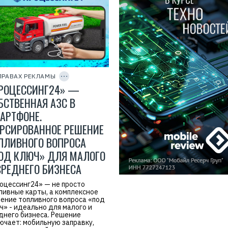
Р
е
к
л
C
а
O
м
P
ПРАВАХ РЕКЛАМЫ
а
Y
.
РОЦЕССИНГ24» —
I
E
D
r
БСТВЕННАЯ АЗС В
i
АРТФОНЕ.
d
=
РСИРОВАННОЕ РЕШЕНИЕ
ПЛИВНОГО ВОПРОСА
ОД КЛЮЧ» ДЛЯ МАЛОГО
СРЕДНЕГО БИЗНЕСА
оцессинг24» — не просто
ливные карты, а комплексное
ение топливного вопроса «под
ч» - идеально для малого и
днего бизнеса. Решение
ючает: мобильную заправку,