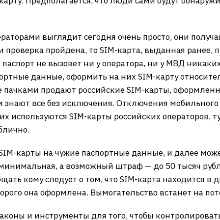
карту. Предполагается, что люди сами будут обнаруж
раторами выглядит сегодня очень просто, они получ
и проверка пройдена, то SIM-карта, выданная ранее, 
аспорт не вызовет ни у оператора, ни у МВД никаких
портные данные, оформить на них SIM-карту относите
е пачками продают российские SIM-карты, оформленн
м знают все без исключения. Отключения мобильного 
их используются SIM-карты российских операторов, ту
блично.
IM-карты на чужие паспортные данные, и далее мож
инимальная, а возможный штраф — до 50 тысяч рубле
бщать кому следует о том, что SIM-карта находится в 
торого она оформлена. Вымогательство встанет на пот
законы и инструменты для того, чтобы контролировать 