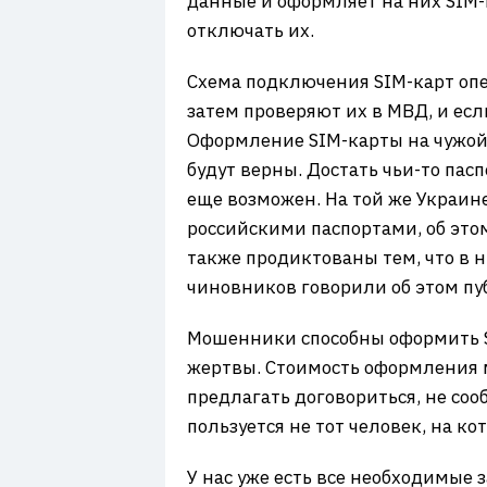
данные и оформляет на них SIM-
отключать их.
Схема подключения SIM-карт опе
затем проверяют их в МВД, и есл
Оформление SIM-карты на чужой п
будут верны. Достать чьи-то пас
еще возможен. На той же Украин
российскими паспортами, об это
также продиктованы тем, что в н
чиновников говорили об этом пу
Мошенники способны оформить S
жертвы. Стоимость оформления м
предлагать договориться, не соо
пользуется не тот человек, на ко
У нас уже есть все необходимые 