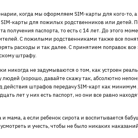
арии, когда мы оформляем SIM-карты для кого-то, а 
SIM-карты для пожилых родственников или детей. П
та получения паспорта, то есть с 14 лет. До этого мо
дителей. С пожилыми родственниками также все понят
верять расходы и так далее. С принятием поправок вс
ескому штрафу.
ски никогда не задумываются о том, как устроен реал
людей (хорошо, давайте скажу так, абсолютно непоня
од действия штрафов передачу SIM-карт как минимум
цать лет у них есть паспорт, но они все равно находя
па и мама, а если ребенок сирота и воспитывается баб
усмотреть и учесть, чтобы не было никаких наказаний