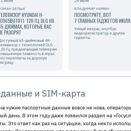
31 июля
29 июля
РОМАН БЕЛЫХ
ВЛАДИМИР НИМИН
ТЕЛЕВИЗОР HYUNDAI H-
ПОСМОТРИТЕ, ВОТ
LED65BU7011: 120 ГЦ DLG НА
7 ГЛАВНЫХ ГАДЖЕТОВ ИЮЛЯ
65 ДЮЙМАХ, КОТОРЫЕ ВАС
Умный матрас, ноутбук,
НЕ РАЗОРЯТ
видеорегистратор и другие
гаджеты.
Доступный 65-дюймовый 4K-
телевизор с технологией DLG
120 Гц, предлагающий геймерам
повышенную плавность в играх
без переплаты за дорогую
матрицу.
данные и SIM-карта
а чужие паспортные данные вовсе не нова, оператор
вый день. В этом году даже появился раздел на «Госус
ы. Это ответ как раз на ситуации, когда некто испо