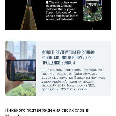
MOBILE-REVIEW.COM БИРЮЛЬКИ
№506. МИЛЛИОН В ШРЕДЕРЕ –
ПРОДЕЛКИ БЭНКСИ
Яндекс.Такси сломалось – история из
жизни; интернет от Qatar Airways и
дорожные заметки; Бэнкси на миллион;
взлом Apple и Amazon китайцами;
Galaxy A7 2017; Маск против SEC;
продажи XS/XS Max в России
Никакого подтверждения своих слов в