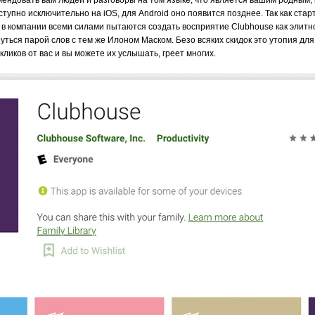
омендовать вам людей и разговоры на том языке, что является вашим родным
тупно исключительно на iOS, для Android оно появится позднее. Так как ста
в компании всеми силами пытаются создать восприятие Clubhouse как элитно
ться парой слов с тем же Илоном Маском. Безо всяких скидок это утопия для
ликов от вас и вы можете их услышать, греет многих.