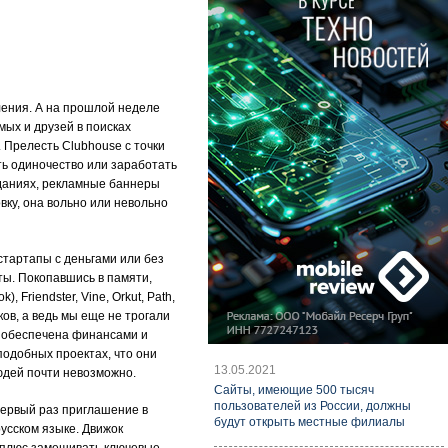
ления. А на прошлой неделе
мых и друзей в поисках
. Прелесть Clubhouse с точки
ть одиночество или заработать
зданиях, рекламные баннеры
вку, она вольно или невольно
стартапы с деньгами или без
ы. Покопавшись в памяти,
Friendster, Vine, Orkut, Path,
ков, а ведь мы еще не трогали
на обеспечена финансами и
подобных проектах, что они
13.05.2021
людей почти невозможно.
Cайты, имеющие 500 тысяч
пользователей из России, должны
Первый раз приглашение в
будут открыть местные филиалы
русском языке. Движок