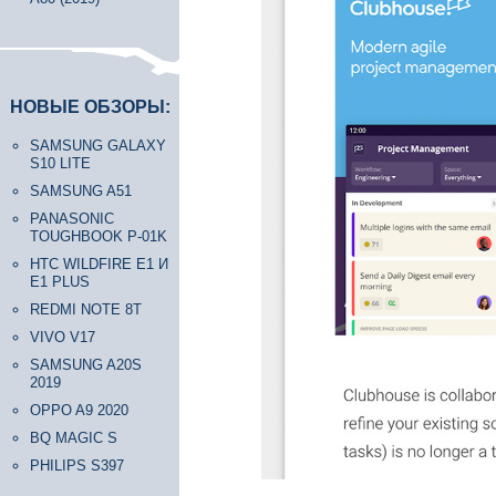
НОВЫЕ ОБЗОРЫ:
SAMSUNG GALAXY
S10 LITE
SAMSUNG A51
PANASONIC
TOUGHBOOK P-01K
HTC WILDFIRE E1 И
E1 PLUS
REDMI NOTE 8T
VIVO V17
SAMSUNG A20S
2019
OPPO A9 2020
BQ MAGIC S
PHILIPS S397