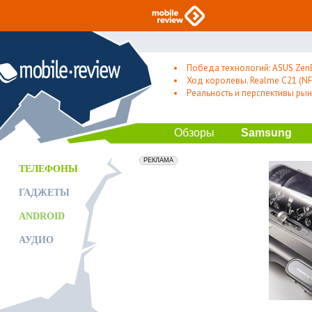
Победа технологий: ASUS Zen
Ход королевы. Realme C21 (NFC
Реальность и перспективы рын
Обзоры
Samsung
erid: 2VfnxxmNzs5
РЕКЛАМА
ТЕЛЕФОНЫ
ГАДЖЕТЫ
ANDROID
АУДИО