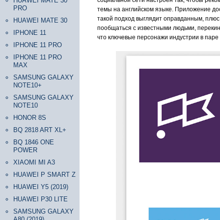
HUAWEI MATE 30
социальной сети настроен так, чтобы рек
PRO
темы на английском языке. Приложение дос
такой подход выглядит оправданным, плюс 
HUAWEI MATE 30
пообщаться с известными людьми, перекину
IPHONE 11
что ключевые персонажи индустрии в паре к
IPHONE 11 PRO
IPHONE 11 PRO
MAX
SAMSUNG GALAXY
NOTE10+
SAMSUNG GALAXY
NOTE10
HONOR 8S
BQ 2818 ART XL+
BQ 1846 ONE
POWER
XIAOMI MI A3
HUAWEI P SMART Z
HUAWEI Y5 (2019)
HUAWEI P30 LITE
SAMSUNG GALAXY
A80 (2019)