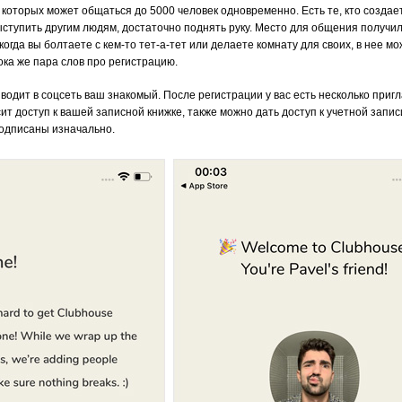
 которых может общаться до 5000 человек одновременно. Есть те, кто создае
ыступить другим людям, достаточно поднять руку. Место для общения получил
когда вы болтаете с кем-то тет-а-тет или делаете комнату для своих, в нее м
ка же пара слов про регистрацию.
иводит в соцсеть ваш знакомый. После регистрации у вас есть несколько при
 доступ к вашей записной книжке, также можно дать доступ к учетной записи 
подписаны изначально.