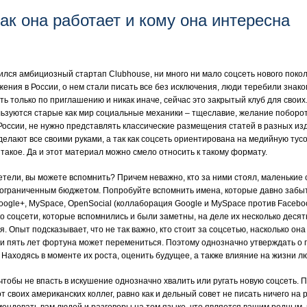
ак она работает и кому она интересна
ился амбициозный стартап Clubhouse, ни много ни мало соцсеть нового поко
ения в России, о нем стали писать все без исключения, люди теребили знако
ь только по приглашению и никак иначе, сейчас это закрытый клуб для своих
льзуются старые как мир социальные механики – тщеславие, желание поборо
 России, не нужно представлять классические размещения статей в разных и
делают все своими руками, а так как соцсеть ориентирована на медийную тусо
о такое. Да и этот материал можно смело относить к такому формату.
етели, вы можете вспомнить? Причем неважно, кто за ними стоял, маленькие 
еограниченным бюджетом. Попробуйте вспомнить имена, которые давно забыт
le+, MySpace, OpenSocial (коллаборация Google и MySpace против Facebook), 
ко соцсети, которые вспомнились и были заметны, на деле их несколько десят
я. Опыт подсказывает, что не так важно, кто стоит за соцсетью, насколько о
ли пять лет фортуна может перемениться. Поэтому однозначно утверждать о 
. Находясь в моменте их роста, оценить будущее, а также влияние на жизни 
чтобы не впасть в искушение однозначно хвалить или ругать новую соцсеть. 
т своих американских коллег, равно как и дельный совет не писать ничего на 