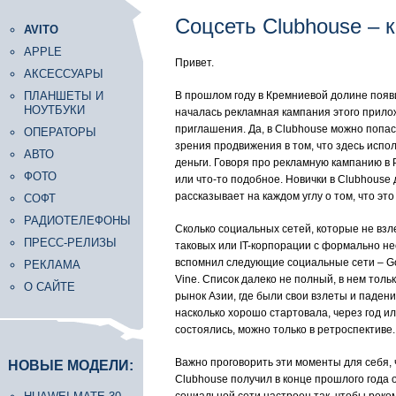
Соцсеть Clubhouse – к
AVITO
APPLE
Привет.
АКСЕССУАРЫ
ПЛАНШЕТЫ И
В прошлом году в Кремниевой долине появ
НОУТБУКИ
началась рекламная кампания этого прилож
приглашения. Да, в Clubhouse можно попаст
ОПЕРАТОРЫ
зрения продвижения в том, что здесь испо
АВТО
деньги. Говоря про рекламную кампанию в
ФОТО
или что-то подобное. Новички в Clubhouse 
рассказывает на каждом углу о том, что эт
СОФТ
РАДИОТЕЛЕФОНЫ
Сколько социальных сетей, которые не взл
ПРЕСС-РЕЛИЗЫ
таковых или IT-корпорации с формально н
вспомнил следующие социальные сети – Goog
РЕКЛАМА
Vine. Список далеко не полный, в нем толь
О САЙТЕ
рынок Азии, где были свои взлеты и падени
насколько хорошо стартовала, через год и
состоялись, можно только в ретроспективе
Важно проговорить эти моменты для себя, 
НОВЫЕ МОДЕЛИ:
Clubhouse получил в конце прошлого года о