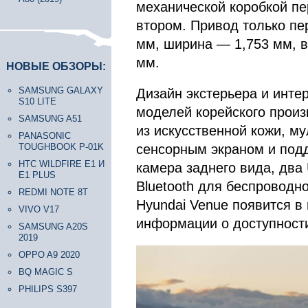
механической коробкой пе
втором. Привод только пе
мм, ширина — 1,753 мм, в
мм.
НОВЫЕ ОБЗОРЫ:
SAMSUNG GALAXY
Дизайн экстерьера и инте
S10 LITE
моделей корейского произ
SAMSUNG A51
из искусственной кожи, м
PANASONIC
сенсорным экраном и подде
TOUGHBOOK P-01K
HTC WILDFIRE E1 И
камера заднего вида, два
E1 PLUS
Bluetooth для беспроводн
REDMI NOTE 8T
Hyundai Venue появится в
VIVO V17
информации о доступности
SAMSUNG A20S
2019
OPPO A9 2020
BQ MAGIC S
PHILIPS S397