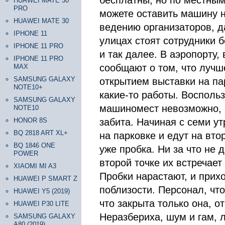
бесплатны, но по местны
HUAWEI MATE 30
PRO
можете оставить машину н
HUAWEI MATE 30
ведению организаторов, д
IPHONE 11
улицах стоят сотрудники б
IPHONE 11 PRO
и так далее. В аэропорту,
IPHONE 11 PRO
сообщают о том, что лучше
MAX
SAMSUNG GALAXY
открытием выставки на па
NOTE10+
какие-то работы. Воспольз
SAMSUNG GALAXY
машиномест невозможно, 
NOTE10
HONOR 8S
забита. Начиная с семи ут
BQ 2818 ART XL+
на парковке и едут на вто
BQ 1846 ONE
уже пробка. Ни за что не 
POWER
второй точке их встречает
XIAOMI MI A3
Пробки нарастают, и прих
HUAWEI P SMART Z
поблизости. Персонал, что
HUAWEI Y5 (2019)
что закрыта только она, о
HUAWEI P30 LITE
Неразбериха, шум и гам, 
SAMSUNG GALAXY
A80 (2019)