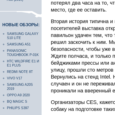
потерял два часа на то, ч
место, где ее оставить.
Вторая история типична и
НОВЫЕ ОБЗОРЫ:
посетителей выставка отк
SAMSUNG GALAXY
павильон удачен тем, что 
S10 LITE
решил заскочить к ним. М
SAMSUNG A51
безопасности, чтобы уже в
PANASONIC
TOUGHBOOK P-01K
Ждите полчаса, и только 
HTC WILDFIRE E1 И
бейджиками прессы или а
E1 PLUS
улицу, прошли сто метров 
REDMI NOTE 8T
Вернулись на стенд Intel.
VIVO V17
случаен и он не пережива
SAMSUNG A20S
2019
проникали на вверенный е
OPPO A9 2020
Организаторы CES, кажетс
BQ MAGIC S
PHILIPS S397
собаку на подготовке так