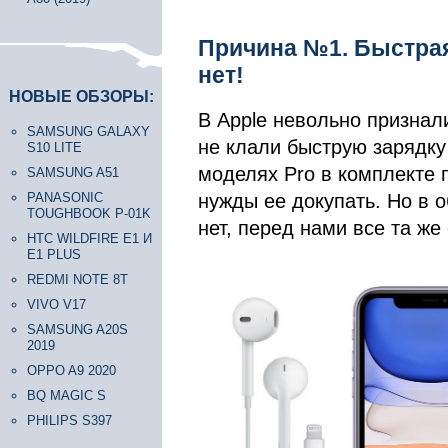
Причина №1. Быстрая 
нет!
НОВЫЕ ОБЗОРЫ:
В Apple невольно признал
SAMSUNG GALAXY
не клали быструю зарядку
S10 LITE
моделях Pro в комплекте п
SAMSUNG A51
PANASONIC
нужды ее докупать. Но в о
TOUGHBOOK P-01K
нет, перед нами все та же
HTC WILDFIRE E1 И
E1 PLUS
REDMI NOTE 8T
VIVO V17
SAMSUNG A20S
2019
OPPO A9 2020
BQ MAGIC S
PHILIPS S397