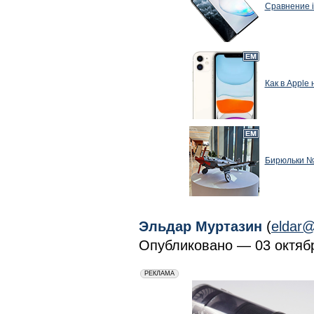
Сравнение i
Как в Apple
Бирюльки №5
Эльдар Муртазин
(
eldar@
Опубликовано — 03 октябр
erid: 2VfnxxmNzs5
РЕКЛАМА