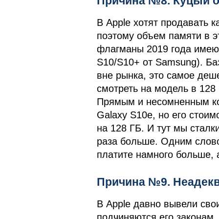
Причина №8. Куцый о
В Apple хотят продавать к
поэтому объем памяти в э
флагманы 2019 года имеют
S10/S10+ от Samsung). Ба
вне рынка, это самое деш
смотреть на модель в 128 
Прямым и несомненным ко
Galaxy S10e, но его стоим
на 128 ГБ. И тут мы сталк
раза больше. Одним слово
платите намного больше, 
Причина №9. Неадекв
В Apple давно вывели сво
подчиняются его законам. 