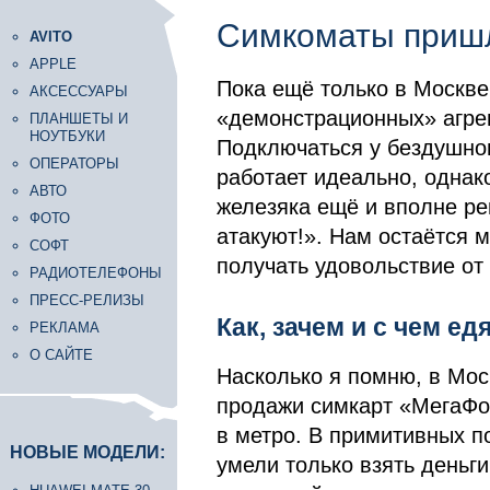
Симкоматы пришл
AVITO
APPLE
Пока ещё только в Москве,
АКСЕССУАРЫ
«демонстрационных» агрег
ПЛАНШЕТЫ И
НОУТБУКИ
Подключаться у бездушног
ОПЕРАТОРЫ
работает идеально, однако
АВТО
железяка ещё и вполне ре
ФОТО
атакуют!». Нам остаётся 
СОФТ
получать удовольствие от
РАДИОТЕЛЕФОНЫ
ПРЕСС-РЕЛИЗЫ
Как, зачем и с чем ед
РЕКЛАМА
О САЙТЕ
Насколько я помню, в Мо
продажи симкарт «МегаФон
в метро. В примитивных п
НОВЫЕ МОДЕЛИ:
умели только взять деньги