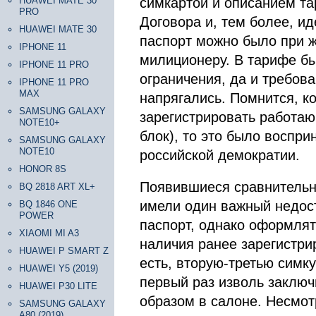
HUAWEI MATE 30
симкартой и описанием та
PRO
Договора и, тем более, и
HUAWEI MATE 30
паспорт можно было при ж
IPHONE 11
милиционеру. В тарифе б
IPHONE 11 PRO
ограничения, да и требов
IPHONE 11 PRO
MAX
напрягались. Помнится, к
SAMSUNG GALAXY
зарегистрировать работаю
NOTE10+
блок), то это было воспри
SAMSUNG GALAXY
NOTE10
российской демократии.
HONOR 8S
Появившиеся сравнительн
BQ 2818 ART XL+
имели один важный недост
BQ 1846 ONE
POWER
паспорт, однако оформлят
XIAOMI MI A3
наличия ранее зарегистрир
HUAWEI P SMART Z
есть, вторую-третью симк
HUAWEI Y5 (2019)
первый раз изволь заключ
HUAWEI P30 LITE
образом в салоне. Несмот
SAMSUNG GALAXY
A80 (2019)