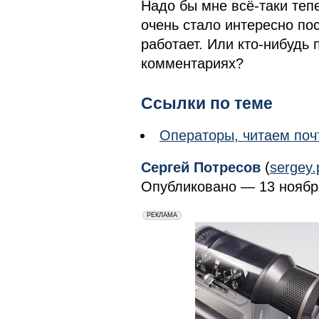
Надо бы мне всё-таки теп
очень стало интересно пос
работает. Или кто-нибудь
комментариях?
Ссылки по теме
Операторы, читаем поч
Сергей Потресов
(
sergey
Опубликовано — 13 ноября
erid: 2VfnxxmNzs5
РЕКЛАМА