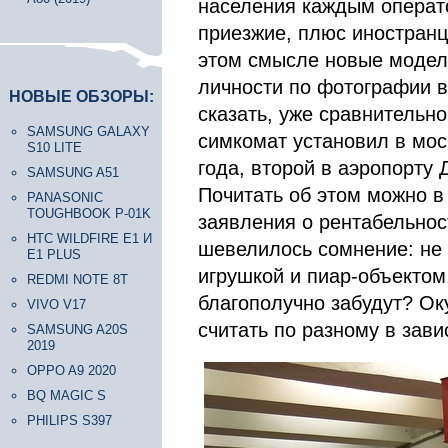
населения каждым операто
приезжие, плюс иностранц
этом смысле новые модел
личности по фотографии в
НОВЫЕ ОБЗОРЫ:
сказать, уже сравнительно
SAMSUNG GALAXY
симкомат установил в мос
S10 LITE
года, второй в аэропорту 
SAMSUNG A51
Почитать об этом можно 
PANASONIC
TOUGHBOOK P-01K
заявления о рентабельнос
HTC WILDFIRE E1 И
шевелилось сомнение: не 
E1 PLUS
игрушкой и пиар-объектом
REDMI NOTE 8T
благополучно забудут? Ок
VIVO V17
считать по разному в зави
SAMSUNG A20S
2019
OPPO A9 2020
BQ MAGIC S
PHILIPS S397