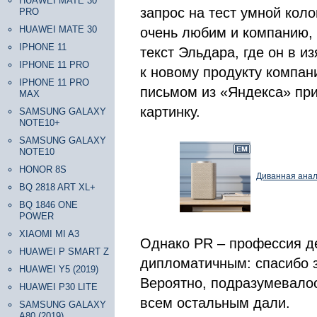
HUAWEI MATE 30
запрос на тест умной коло
PRO
HUAWEI MATE 30
очень любим и компанию,
IPHONE 11
текст Эльдара, где он в 
IPHONE 11 PRO
к новому продукту компани
IPHONE 11 PRO
письмом из «Яндекса» пр
MAX
картинку.
SAMSUNG GALAXY
NOTE10+
SAMSUNG GALAXY
NOTE10
HONOR 8S
Диванная анали
BQ 2818 ART XL+
BQ 1846 ONE
POWER
XIAOMI MI A3
Однако PR – профессия де
HUAWEI P SMART Z
дипломатичным: спасибо з
HUAWEI Y5 (2019)
Вероятно, подразумевалос
HUAWEI P30 LITE
всем остальным дали.
SAMSUNG GALAXY
A80 (2019)