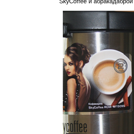
SkyCoffee и абракадабро