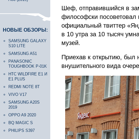
Шеф, отправившийся в зам
философски посоветовал п
официальный твиттер «Ян
НОВЫЕ ОБЗОРЫ:
в 10 утра за 10 тысяч ум
SAMSUNG GALAXY
музей.
S10 LITE
SAMSUNG A51
Приехав к открытию, был 
PANASONIC
внушительного вида очере
TOUGHBOOK P-01K
HTC WILDFIRE E1 И
E1 PLUS
REDMI NOTE 8T
VIVO V17
SAMSUNG A20S
2019
OPPO A9 2020
BQ MAGIC S
PHILIPS S397