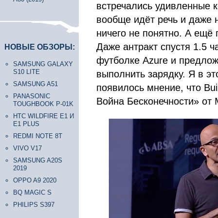
встречались удивленные к
вообще идёт речь и даже н
ничего не понятно. А ещё
Даже антракт спустя 1.5 
НОВЫЕ ОБЗОРЫ:
футболке Azure и предло
SAMSUNG GALAXY
S10 LITE
выполнить зарядку. Я в э
SAMSUNG A51
появилось мнение, что Bu
PANASONIC
Война Бесконечности» от M
TOUGHBOOK P-01K
HTC WILDFIRE E1 И
E1 PLUS
REDMI NOTE 8T
VIVO V17
SAMSUNG A20S
2019
OPPO A9 2020
BQ MAGIC S
PHILIPS S397