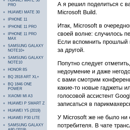
HUAWEI MATE 30
А я решил поделиться с в
PRO
Microsoft Build.
HUAWEI MATE 30
IPHONE 11
Итак, Microsoft в очередн
IPHONE 11 PRO
своей волне: случилось п
IPHONE 11 PRO
MAX
Если вспомнить прошлый г
SAMSUNG GALAXY
за другой.
NOTE10+
SAMSUNG GALAXY
NOTE10
Попутно следует отметить,
HONOR 8S
недоумение и даже негодо
BQ 2818 ART XL+
с вами смотрим конференц
BQ 1846 ONE
какие-то новые гаджеты и
POWER
голосовой ассистент Googl
XIAOMI MI A3
записаться в парикмахерс
HUAWEI P SMART Z
HUAWEI Y5 (2019)
У Microsoft же не было ни
HUAWEI P30 LITE
потребителя. В чате тран
SAMSUNG GALAXY
A80 (2019)