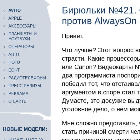
Бирюльки №421. 
AVITO
против AlwaysOn 
APPLE
АКСЕССУАРЫ
ПЛАНШЕТЫ И
Привет.
НОУТБУКИ
ОПЕРАТОРЫ
Что лучше? Этот вопрос 
АВТО
страсти. Какие процессор
ФОТО
или Canon? Видеокарты N
СОФТ
два программиста поспори
РАДИОТЕЛЕФОНЫ
победил тот, что отстаив
ПРЕСС-РЕЛИЗЫ
аргументом в споре стал 
РЕКЛАМА
Думаете, это досужие вы
О САЙТЕ
уголовное дело, о нем мо
Мне сложно представить, ч
НОВЫЕ МОДЕЛИ:
стать причиной смерти че