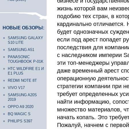
бизнесе и государственном
жизнь которой вам неизвес
подобию тех стран, в кото
кардинально отличается. 
НОВЫЕ ОБЗОРЫ:
будет однозначных сужде
SAMSUNG GALAXY
если под арест попадет ру
S10 LITE
последствия для компании
SAMSUNG A51
с наследником империи Sa
PANASONIC
TOUGHBOOK P-01K
эти топ-менеджеры управл
HTC WILDFIRE E1 И
даже временный арест сп
E1 PLUS
операционную деятельност
REDMI NOTE 8T
стратегии компании при н
VIVO V17
требует определенных уси
SAMSUNG A20S
2019
найти информацию, сопоста
OPPO A9 2020
множество материалов, чт
BQ MAGIC S
начать копать. Это требуе
PHILIPS S397
Пожалуй, начнем с первой