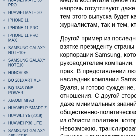
медиа воспитали целое по
HUAWEI MATE 30
PRO
напрочь отсутствуют даже
HUAWEI MATE 30
тем этого выпуска будет к
IPHONE 11
журналистам, так и тем, 
IPHONE 11 PRO
IPHONE 11 PRO
Другой пример из последн
MAX
взятке президенту страны
SAMSUNG GALAXY
NOTE10+
корпорации Samsung, кото
SAMSUNG GALAXY
руководителем компании, б
NOTE10
прах. В представлении лю
HONOR 8S
наследник компании Sams
BQ 2818 ART XL+
Вуаля, и готово суждение,
BQ 1846 ONE
POWER
отношения. С другой стор
XIAOMI MI A3
даже минимальных знаний 
HUAWEI P SMART Z
общественно-политическа
HUAWEI Y5 (2019)
из области политики, кото
HUAWEI P30 LITE
Невозможно, транслироват
SAMSUNG GALAXY
A80 (2019)