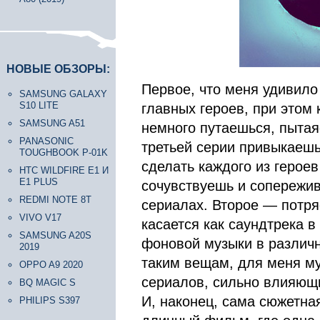
НОВЫЕ ОБЗОРЫ:
Первое, что меня удивило
SAMSUNG GALAXY
S10 LITE
главных героев, при этом
SAMSUNG A51
немного путаешься, пытаяс
PANASONIC
третьей серии привыкаешь
TOUGHBOOK P-01K
сделать каждого из герое
HTC WILDFIRE E1 И
E1 PLUS
сочувствуешь и сопережива
REDMI NOTE 8T
сериалах. Второе — потр
VIVO V17
касается как саундтрека в
SAMSUNG A20S
фоновой музыки в различн
2019
таким вещам, для меня м
OPPO A9 2020
сериалов, сильно влияющи
BQ MAGIC S
И, наконец, сама сюжетна
PHILIPS S397