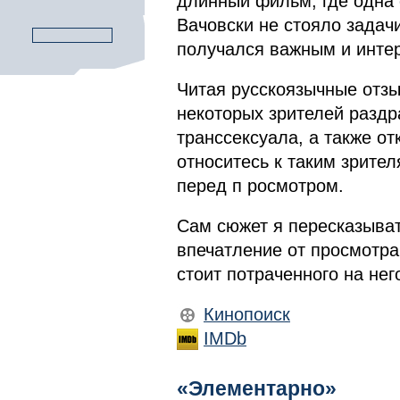
длинный фильм, где одна 
Вачовски не стояло задач
получался важным и интер
Читая русскоязычные отзы
некоторых зрителей раздр
транссексуала, а также от
относитесь к таким зрите
перед п росмотром.
Сам сюжет я пересказыват
впечатление от просмотра
стоит потраченного на нег
Кинопоиск
IMDb
«Элементарно»