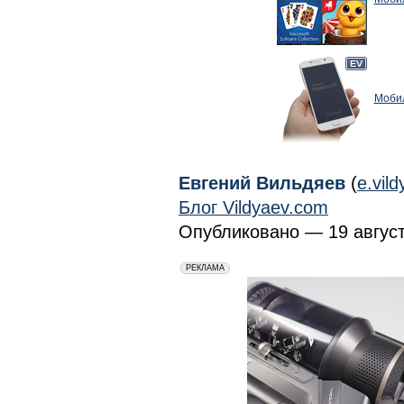
Мобил
Евгений Вильдяев
(
e.vil
Блог Vildyaev.com
Опубликовано — 19 августа
erid: 2VfnxxmNzs5
РЕКЛАМА