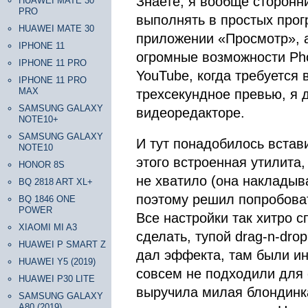
Знаете, я вообще сторонни
HUAWEI MATE 30
PRO
выполнять в простых прог
HUAWEI MATE 30
приложении «Просмотр», а
IPHONE 11
огромные возможности Pho
IPHONE 11 PRO
YouTube, когда требуется 
IPHONE 11 PRO
MAX
трехсекундное превью, я 
SAMSUNG GALAXY
видеоредакторе.
NOTE10+
SAMSUNG GALAXY
И тут понадобилось встави
NOTE10
этого встроенная утилита
HONOR 8S
не хватило (она накладыва
BQ 2818 ART XL+
поэтому решил попробовать
BQ 1846 ONE
POWER
Все настройки так хитро с
XIAOMI MI A3
сделать, тупой drag-n-dro
HUAWEI P SMART Z
дал эффекта, там были ин
HUAWEI Y5 (2019)
совсем не подходили для 
HUAWEI P30 LITE
выручила милая блондинка
SAMSUNG GALAXY
A80 (2019)