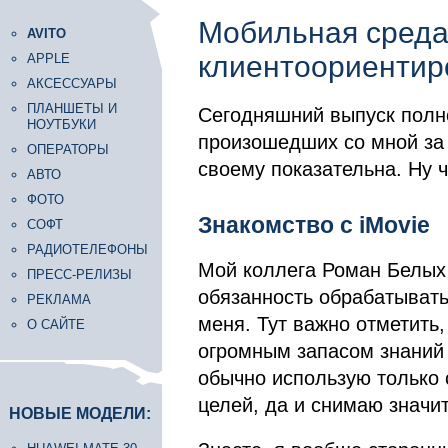
Мобильная среда
AVITO
клиентоориентир
APPLE
АКСЕССУАРЫ
ПЛАНШЕТЫ И
Сегодняшний выпуск полно
НОУТБУКИ
произошедших со мной за
ОПЕРАТОРЫ
своему показательна. Ну ч
АВТО
ФОТО
Знакомство с iMovie
СОФТ
РАДИОТЕЛЕФОНЫ
Мой коллега Роман Белых 
ПРЕСС-РЕЛИЗЫ
обязанность обрабатыват
РЕКЛАМА
меня. Тут важно отметить
О САЙТЕ
огромным запасом знаний к
обычно использую только 
целей, да и снимаю значи
НОВЫЕ МОДЕЛИ: