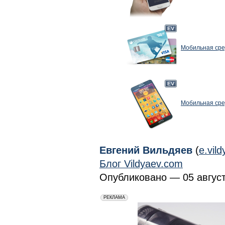
Мобильная сре
Мобильная сре
Евгений Вильдяев
(
e.vil
Блог Vildyaev.com
Опубликовано — 05 августа
erid: 2VfnxxmNzs5
РЕКЛАМА