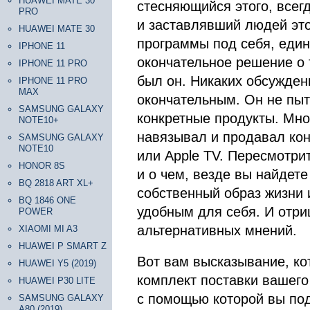
HUAWEI MATE 30
стесняющийся этого, всегд
PRO
и заставлявший людей это
HUAWEI MATE 30
программы под себя, еди
IPHONE 11
окончательное решение о т
IPHONE 11 PRO
был он. Никаких обсужден
IPHONE 11 PRO
MAX
окончательным. Он не пыт
SAMSUNG GALAXY
конкретные продукты. Мно
NOTE10+
навязывал и продавал конк
SAMSUNG GALAXY
NOTE10
или Apple TV. Пересмотрит
HONOR 8S
и о чем, везде вы найдете
BQ 2818 ART XL+
собственный образ жизни 
BQ 1846 ONE
удобным для себя. И отри
POWER
альтернативных мнений.
XIAOMI MI A3
HUAWEI P SMART Z
Вот вам высказывание, кот
HUAWEI Y5 (2019)
комплект поставки вашего
HUAWEI P30 LITE
с помощью которой вы под
SAMSUNG GALAXY
A80 (2019)