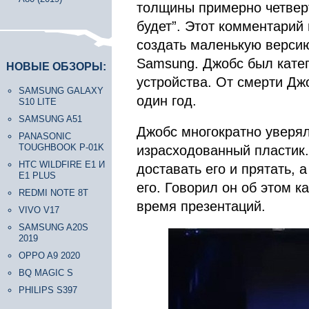
толщины примерно четверт
будет”. Этот комментарий
создать маленькую версию 
Samsung. Джобс был катег
НОВЫЕ ОБЗОРЫ:
устройства. От смерти Дж
SAMSUNG GALAXY
один год.
S10 LITE
SAMSUNG A51
Джобс многократно уверял,
PANASONIC
TOUGHBOOK P-01K
израсходованный пластик.
HTC WILDFIRE E1 И
доставать его и прятать, 
E1 PLUS
его. Говорил он об этом к
REDMI NOTE 8T
время презентаций.
VIVO V17
SAMSUNG A20S
2019
OPPO A9 2020
BQ MAGIC S
PHILIPS S397