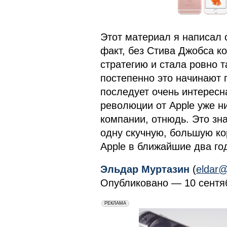
Этот материал я написал 
факт, без Стива Джобса 
стратегию и стала ровно т
постепенно это начинают 
последует очень интересна
революции от Apple уже ни
компании, отнюдь. Это зна
одну скучную, большую ко
Apple в ближайшие два го
Эльдар Муртазин
(
eldar@
Опубликовано — 10 сентяб
erid: 2VfnxxmNzs5
РЕКЛАМА