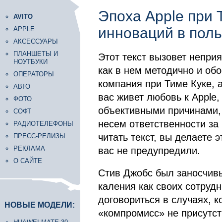
Эпоха Apple при Т
AVITO
инноваций в поль
APPLE
АКСЕССУАРЫ
ПЛАНШЕТЫ И
Этот текст вызовет неприя
НОУТБУКИ
как в нем методично и обо
ОПЕРАТОРЫ
компания при Тиме Куке, а
АВТО
вас живет любовь к Apple,
ФОТО
объективными причинами, 
СОФТ
несем ответственности за
РАДИОТЕЛЕФОНЫ
читать текст, вы делаете э
ПРЕСС-РЕЛИЗЫ
РЕКЛАМА
вас не предупредили.
О САЙТЕ
Стив Джобс был заносчив
каления как своих сотрудн
договориться в случаях, к
НОВЫЕ МОДЕЛИ:
«компромисс» не присутст