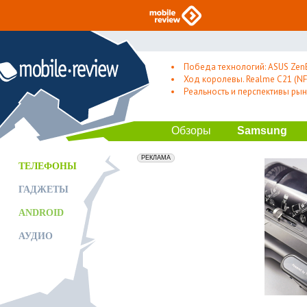
Победа технологий: ASUS Zen
Ход королевы. Realme C21 (NFC
Реальность и перспективы рын
Обзоры
Samsung
erid: 2VfnxxmNzs5
РЕКЛАМА
ТЕЛЕФОНЫ
ГАДЖЕТЫ
ANDROID
АУДИО