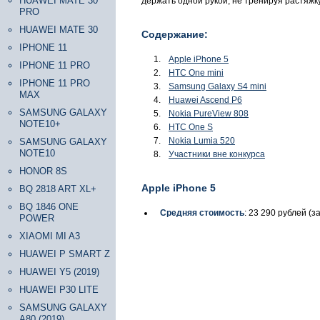
HUAWEI MATE 30
держать одной рукой, не тренируя растяжк
PRO
HUAWEI MATE 30
Содержание:
IPHONE 11
Apple iPhone 5
IPHONE 11 PRO
HTC One mini
IPHONE 11 PRO
Samsung Galaxy S4 mini
MAX
Huawei Ascend P6
SAMSUNG GALAXY
Nokia PureView 808
NOTE10+
HTC One S
Nokia Lumia 520
SAMSUNG GALAXY
NOTE10
Участники вне конкурса
HONOR 8S
Apple iPhone 5
BQ 2818 ART XL+
BQ 1846 ONE
Средняя стоимость
: 23 290 рублей (з
POWER
XIAOMI MI A3
HUAWEI P SMART Z
HUAWEI Y5 (2019)
HUAWEI P30 LITE
SAMSUNG GALAXY
A80 (2019)