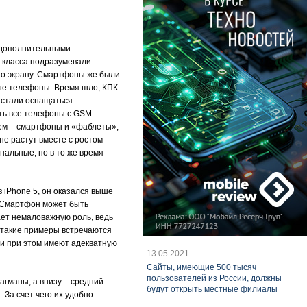
о дополнительными
 класса подразумевали
 по экрану. Смартфоны же были
ные телефоны. Время шло, КПК
е стали оснащаться
ать все телефоны с GSM-
еем – смартфоны и «фаблеты»,
не растут вместе с ростом
нальные, но в то же время
 iPhone 5, он оказался выше
. Смартфон может быть
рает немаловажную роль, ведь
о такие примеры встречаются
и при этом имеют адекватную
13.05.2021
Cайты, имеющие 500 тысяч
пользователей из России, должны
агманы, а внизу – средний
будут открыть местные филиалы
 За счет чего их удобно