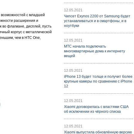
12.05.2021
ь возможностей с младшей
Чипсет Exynos 2200 от Samsung будет
зможности расширения и
устанавливаться и в смартфоны, и в
ноутбуки
 во флагмане, дисплей, пусть
личный корпус с металлической
меньшим, чем в HTC One,
12.05.2021
МТС начала подключать
многоквартирные дома к интернету
вещей
12.05.2021
iPhone 13 будет толще и получит более
крупные камеры по сравнению с iPhone
12
12.05.2021
Xiaomi договорилась с властями США
об исключении из чёрного списка
12.05.2021
Xiaomi выпустила обновлённую версию