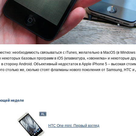
вестно: необходимость связываться с iTunes, желательно в MacOS (в Window
ы некоторых базовых программ в iOS (клавиатура, «звонилка» и некоторые друг
р в сторону Android. Объективный недостаток в Apple iPhone 5 – высокая сто
это столько же, сколько стоят флагманы нового поколения от Samsung, HTC и
ующей неделе
HTC One mini. Первый взгляд