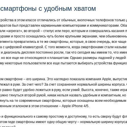
е смартфоны с удобным хватом
тройства в этом классе отличались от обычных, кнопочных телефонов тольк
паратов был представлен карманными компьютерами и коммуникаторами. Оба
али «агрегат», во второй – стилус или перо, которым и совершались касания
турами и просто оснащались чуть более крупными экранами, чем обыкновен
егмента превратились в те же смартфоны, которые, в свою очередь, все чащ
а с цифровой клавиатурой. С того момента, когда смартфонами стали назыв
и диагональ дисплея постоянно росли, так что сегодня мы имеем то, что им
, но все еще не относящиеся к планшетам. Однако размеры ладоней у людей 
ому некоторые пользователи все еще пытаются выбирать устройства функцио
м смартфоне – его ширина. Это наглядно показала компания Apple, выпустив
лежал в руке. За счет чего? За счет сохранения нормальной ширины корпуса
е равно будет удобно ложиться в руку, если узкий. Высота, конечно, также иг
 нужно тянуться второй рукой, никак нельзя назвать удобным и компактным, н
глянуть на те современные смартфоны, которые оснащены всем необходимым 
менным эталоном в этом отношении – Apple iPhone 4/5.
 и функционального к самому простому и доступному, то есть сверху будут фл
 этом гиде смартфоны имеют одну общую черту – нормальную ширину корпуса.