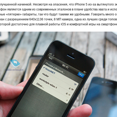
лучшенной начинкой. Несмотря на опасения, что iPhone 5 из-за вытянутого э
артфон является одним из современных эталонов в плане удобства хвата и ис
ные «пятерке» габариты, так что будут такими же удобными. Говорить много о
кран с разрешением 640x1136 точек, 8 МП камера, одна из лучших среди топо
торой достаточно для плавной работы iOS и комфортной игры на смартфон