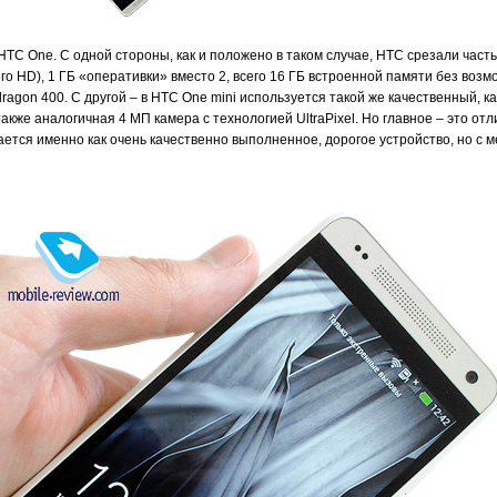
TC One. С одной стороны, как и положено в таком случае, HTC срезали част
его HD), 1 ГБ «оперативки» вместо 2, всего 16 ГБ встроенной памяти без во
on 400. С другой – в HTC One mini используется такой же качественный, как
кже аналогичная 4 МП камера с технологией UltraPixel. Но главное – это от
ается именно как очень качественно выполненное, дорогое устройство, но с 