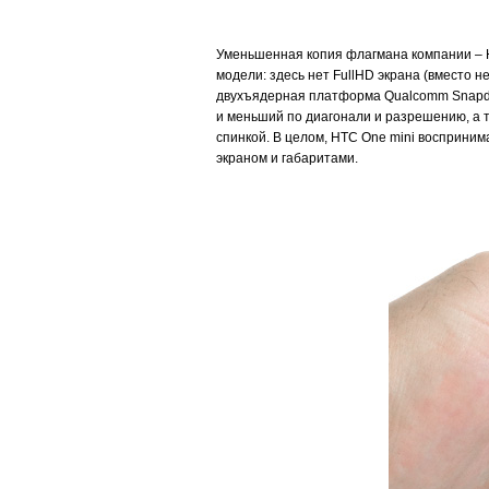
Уменьшенная копия флагмана компании – H
модели: здесь нет FullHD экрана (вместо н
двухъядерная платформа Qualcomm Snapdrag
и меньший по диагонали и разрешению, а та
спинкой. В целом, HTC One mini восприним
экраном и габаритами.