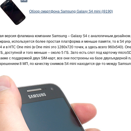
Обзор смартфона Samsung Galaxy S4 mini (i9190)
ная версия флагмана компании Samsung – Galaxy S4 с аналогичным дизайном
экрана, используется более простая платформа и меньше памяти, то в S4 у
и в HTC One mini (в One mini это 1280x720 точек, а здесь всего 960x540). 
, доступной и того меньше – около 5 ГБ. Зато есть слот под карточку microSD
а также с поддержкой двух SIM-карт, все они построены на базе двухъядерно
решением 8 МП, по качеству снимков S4 mini находится где-то между Samsung G