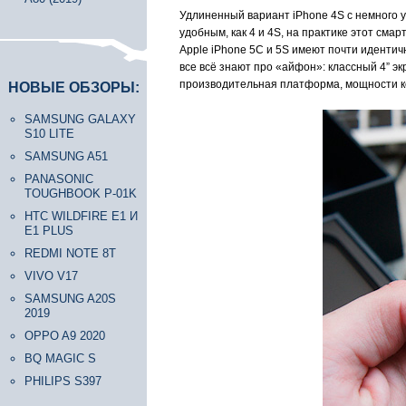
Удлиненный вариант iPhone 4S с немного у
удобным, как 4 и 4S, на практике этот см
Apple iPhone 5C и 5S имеют почти идентич
все всё знают про «айфон»: классный 4” э
производительная платформа, мощности ко
НОВЫЕ ОБЗОРЫ:
SAMSUNG GALAXY
S10 LITE
SAMSUNG A51
PANASONIC
TOUGHBOOK P-01K
HTC WILDFIRE E1 И
E1 PLUS
REDMI NOTE 8T
VIVO V17
SAMSUNG A20S
2019
OPPO A9 2020
BQ MAGIC S
PHILIPS S397