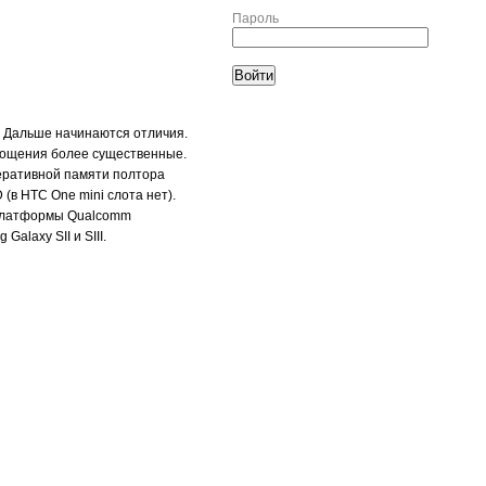
Пароль
. Дальше начинаются отличия.
прощения более существенные.
Оперативной памяти полтора
 (в HTC One mini слота нет).
й платформы Qualcomm
alaxy SII и SIII.