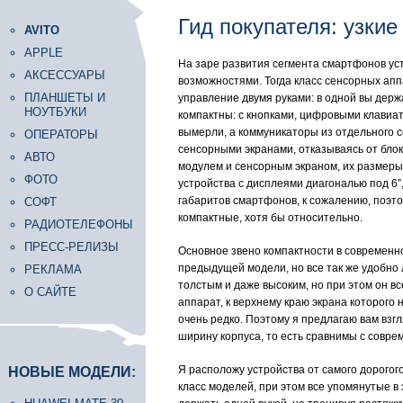
Гид покупателя: узки
AVITO
APPLE
На заре развития сегмента смартфонов ус
АКСЕССУАРЫ
возможностями. Тогда класс сенсорных ап
ПЛАНШЕТЫ И
управление двумя руками: в одной вы держ
НОУТБУКИ
компактны: с кнопками, цифровыми клавиа
вымерли, а коммуникаторы из отдельного с
ОПЕРАТОРЫ
сенсорными экранами, отказываясь от блок
АВТО
модулем и сенсорным экраном, их размеры 
ФОТО
устройства с дисплеями диагональю под 6”
габаритов смартфонов, к сожалению, поэт
СОФТ
компактные, хотя бы относительно.
РАДИОТЕЛЕФОНЫ
ПРЕСС-РЕЛИЗЫ
Основное звено компактности в современно
предыдущей модели, но все так же удобно 
РЕКЛАМА
толстым и даже высоким, но при этом он вс
О САЙТЕ
аппарат, к верхнему краю экрана которого
очень редко. Поэтому я предлагаю вам вз
ширину корпуса, то есть сравнимы с совре
Я расположу устройства от самого дорогого
НОВЫЕ МОДЕЛИ:
класс моделей, при этом все упомянутые в