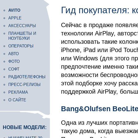
Гид покупателя: к
AVITO
APPLE
Сейчас в продаже появляе
АКСЕССУАРЫ
технологии AirPlay, автор
ПЛАНШЕТЫ И
НОУТБУКИ
использовать такие колон
ОПЕРАТОРЫ
iPhone, iPad или iPod Tou
АВТО
или Windows (для этого пр
ФОТО
предпочтение именно таки
СОФТ
возможности беспроводног
РАДИОТЕЛЕФОНЫ
этой подборке хочу расск
ПРЕСС-РЕЛИЗЫ
поддержкой AirPlay, боль
РЕКЛАМА
О САЙТЕ
Bang&Olufsen BeoLite
Одна из лучших портативны
НОВЫЕ МОДЕЛИ:
такую дома, когда выезжа