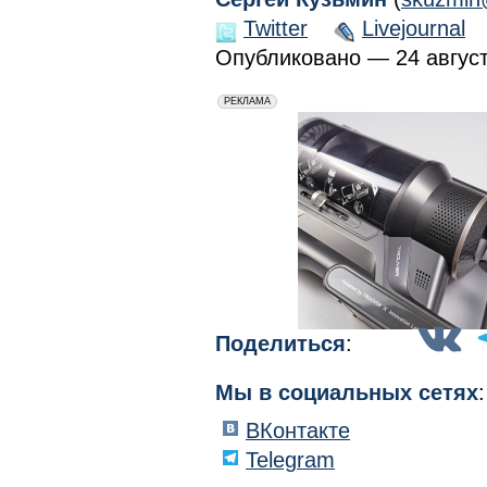
Twitter
Livejournal
Опубликовано — 24 августа
erid: 2VfnxxmNzs5
РЕКЛАМА
Поделиться
:
Мы в социальных сетях
:
ВКонтакте
Telegram