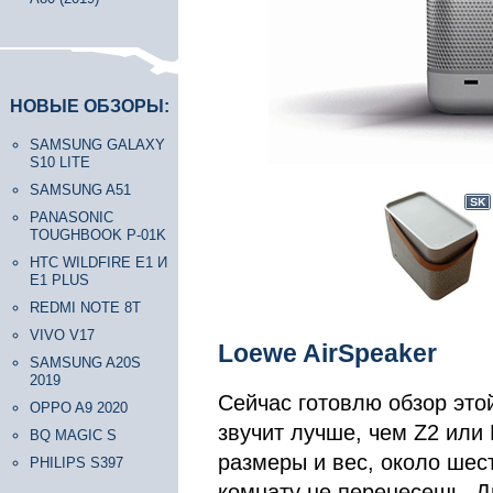
НОВЫЕ ОБЗОРЫ:
SAMSUNG GALAXY
S10 LITE
SAMSUNG A51
PANASONIC
TOUGHBOOK P-01K
HTC WILDFIRE E1 И
E1 PLUS
REDMI NOTE 8T
VIVO V17
Loewe AirSpeaker
SAMSUNG A20S
2019
Сейчас готовлю обзор это
OPPO A9 2020
звучит лучше, чем Z2 или 
BQ MAGIC S
размеры и вес, около шес
PHILIPS S397
комнату не перенесешь. Ди