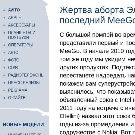
Жертва аборта Эл
AVITO
последний MeeG
APPLE
АКСЕССУАРЫ
ПЛАНШЕТЫ И
С большой помпой во врем
НОУТБУКИ
представили первый и по
ОПЕРАТОРЫ
MeeGo. В начале 2010 год
АВТО
том же году мы увидим не
ФОТО
других продуктах. Подтекс
СОФТ
перестанете надоедать нам
РАДИОТЕЛЕФОНЫ
покажем вам суперустройс
ПРЕСС-РЕЛИЗЫ
РЕКЛАМА
выяснилось, что показыват
О САЙТЕ
объявленный союз с Intel 
2011 году на встрече с ин
Otellini) назвал этот сою
годы из-за промедления и
НОВЫЕ МОДЕЛИ:
содружестве с Nokia. Вот