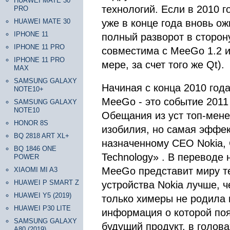
HUAWEI MATE 30
технологий. Если в 2010 г
PRO
HUAWEI MATE 30
уже в конце года вновь о
IPHONE 11
полный разворот в сторон
IPHONE 11 PRO
совместима с MeeGo 1.2 и
IPHONE 11 PRO
мере, за счет того же Qt).
MAX
SAMSUNG GALAXY
Начиная с конца 2010 года
NOTE10+
MeeGo - это событие 2011 
SAMSUNG GALAXY
NOTE10
Обещания из уст топ-мене
HONOR 8S
изобилия, но самая эффе
BQ 2818 ART XL+
назначенному CEO Nokia, С
BQ 1846 ONE
Technology» . В переводе 
POWER
MeeGo представит миру те
XIAOMI MI A3
HUAWEI P SMART Z
устройства Nokia лучше, ч
HUAWEI Y5 (2019)
только химеры не родила 
HUAWEI P30 LITE
информация о которой поя
SAMSUNG GALAXY
будущий продукт, в голова
A80 (2019)