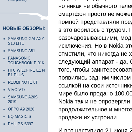
но никак не обычного теле
смартфон просто не может
помпой представляли пре
НОВЫЕ ОБЗОРЫ:
в это верилось с трудом. 
разочаровывающими, моде
SAMSUNG GALAXY
S10 LITE
исключения. Но в Nokia э
SAMSUNG A51
отметили, что никогда не 
PANASONIC
следующий аппарат - да, 
TOUGHBOOK P-01K
того, чтобы заинтересоват
HTC WILDFIRE E1 И
E1 PLUS
появились задним числом и
REDMI NOTE 8T
ссылкой на свои источник
VIVO V17
мире было продано 100.00
SAMSUNG A20S
Nokia так и не опровергл
2019
продолжительное и многоз
OPPO A9 2020
продажи их устроили.
BQ MAGIC S
PHILIPS S397
И вот наступило 21 июня 2