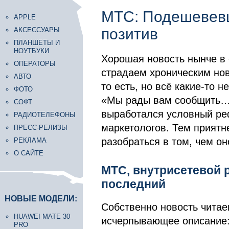
МТС: Подешевевш
APPLE
позитив
АКСЕССУАРЫ
ПЛАНШЕТЫ И
НОУТБУКИ
Хорошая новость нынче в 
ОПЕРАТОРЫ
страдаем хроническим нов
АВТО
то есть, но всё какие-то 
ФОТО
«Мы рады вам сообщить…»
СОФТ
выработался условный ре
РАДИОТЕЛЕФОНЫ
маркетологов. Тем приятн
ПРЕСС-РЕЛИЗЫ
разобраться в том, чем он
РЕКЛАМА
О САЙТЕ
МТС, внутрисетевой 
последний
НОВЫЕ МОДЕЛИ:
Собственно новость чита
HUAWEI MATE 30
исчерпывающее описание
PRO