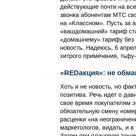
действующие почти на все
звонка абонентам МТС своег
на «Классном». Пусть за а
«вашдомашний» тариф ста
«домашнему» тарифу без 
новость. Надеюсь, 6 апрел
хитрого примечания, тьфу-
«REDакция»: не обма
Хоть и не новость, но фа
позитива. Речь идет о да
свое время покупателям э
обязательную смену номе
расценки «на неограничен
маркетологов, видать, и в
Затем при плановом тюни