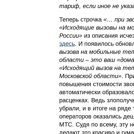
тариф, если иное не ука
Теперь строчка
«… при зв
«Исходящие вызовы на м
России»
из описания исчез
здесь
. И появилось обнов
вызова на мобильные тел
области – это ваш «дом
«Исходящий вызов на те
Московской области»
. Пр
повышения стоимости звон
автоматически образовалс
расценках. Ведь злополуч
убрали, и в итоге на ряде
операторов оказались де
МТС. Судя по всему, эту 
делают это красиво и гум