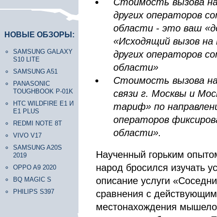
Стоимость вызова н
других операторов со
области - это ваш «
НОВЫЕ ОБЗОРЫ:
«Исходящий вызов на
SAMSUNG GALAXY
других операторов со
S10 LITE
области»
SAMSUNG A51
Стоимость вызова н
PANASONIC
TOUGHBOOK P-01K
связи г. Москвы и Мо
HTC WILDFIRE E1 И
тариф» по направлен
E1 PLUS
операторов фиксирова
REDMI NOTE 8T
области».
VIVO V17
SAMSUNG A20S
Наученный горьким опыто
2019
народ бросился изучать у
OPPO A9 2020
описание услуги «Соседни
BQ MAGIC S
PHILIPS S397
сравнения с действующим
местонахождения мышелов