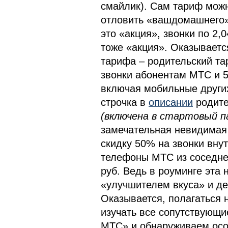
смайлик). Сам тариф мож
отловить «вашдомашнего» 
это «акция», звонки по 2,
тоже «акция». Оказываетс
тарифа – родительский тар
звонки абонентам МТС и 5
включая мобильные других
строчка в
описании
родите
(включена в стартовый пак
замечательная невидимая
скидку 50% на звонки внутр
телефоны МТС из соседнег
руб. Ведь в роуминге эта 
«улучшителем вкуса» и дей
Оказывается, полагаться 
изучать все сопутствующи
МТС» и обнаруживаем осо