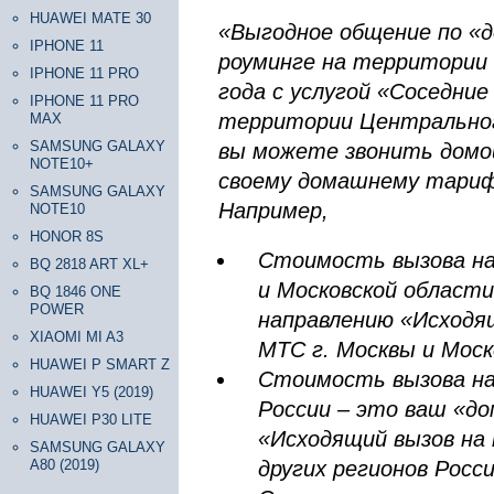
HUAWEI MATE 30
«Выгодное общение по «
IPHONE 11
роуминге на территории 
IPHONE 11 PRO
года c услугой «Соседние
IPHONE 11 PRO
территории Центральног
MAX
SAMSUNG GALAXY
вы можете звонить домой
NOTE10+
своему домашнему тарифу
SAMSUNG GALAXY
Например,
NOTE10
HONOR 8S
Стоимость вызова н
BQ 2818 ART XL+
и Московской област
BQ 1846 ONE
POWER
направлению «Исходя
XIAOMI MI A3
МТС г. Москвы и Моск
HUAWEI P SMART Z
Стоимость вызова н
HUAWEI Y5 (2019)
России – это ваш «д
HUAWEI P30 LITE
«Исходящий вызов н
SAMSUNG GALAXY
A80 (2019)
других регионов Росс