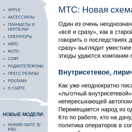
МТС: Новая схем
APPLE
АКСЕССУАРЫ
Один из очень неоднозна
ПЛАНШЕТЫ И
НОУТБУКИ
«всё и сразу», как в стар
ОПЕРАТОРЫ
говорить о последствиях 
АВТО
сразу» выглядит уместнее
ФОТО
этюды удаются компании 
СОФТ
РАДИОТЕЛЕФОНЫ
Внутрисетевое, лири
ПРЕСС-РЕЛИЗЫ
РЕКЛАМА
Как уже неоднократно пис
О САЙТЕ
«льготный внутрисетевой»
непересыхающей автопоил
Перемещается народ из од
НОВЫЕ МОДЕЛИ:
Кто по работе, кто на дач
политика операторов в со
HUAWEI MATE 30
PRO