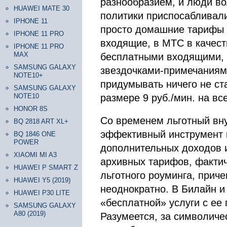
разнообразием, и люди во
HUAWEI MATE 30
политики приспосабливали
IPHONE 11
просто домашние тарифы 
IPHONE 11 PRO
входящие, в МТС в качес
IPHONE 11 PRO
MAX
бесплатными входящими, 
SAMSUNG GALAXY
звездочками-примечаниям
NOTE10+
придумывать ничего не ст
SAMSUNG GALAXY
NOTE10
размере 9 руб./мин. на в
HONOR 8S
Со временем льготный вну
BQ 2818 ART XL+
эффективный инструмент 
BQ 1846 ONE
POWER
дополнительных доходов и
XIAOMI MI A3
архивных тарифов, фактич
HUAWEI P SMART Z
льготного роуминга, прич
HUAWEI Y5 (2019)
неоднократно. В Билайн 
HUAWEI P30 LITE
«бесплатной» услуги с е
SAMSUNG GALAXY
A80 (2019)
Разумеется, за символичес