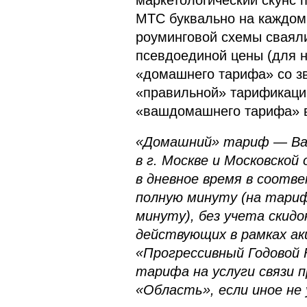
маркетологический скунс 
МТС буквально на каждом 
роуминговой схемы сваял
псевдоединой цены (для н
«домашнего тарифа» со з
«правильной» тарификаци
«вашдомашнего тарифа» 
«Домашний» тариф — Ваш
в г. Москве и Московской
в дневное время в соотв
полную минуту (на тариф
минуту), без учета скидо
действующих в рамках акц
«Прогрессивный Годовой 
тарифа на услуги связи 
«Область», если иное не