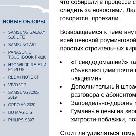
что собирали в процессе с
следить за новостями. Лад
говорится, проехали.
НОВЫЕ ОБЗОРЫ:
Возвращаемся к теме вну
SAMSUNG GALAXY
S10 LITE
всей ценовой роуминговой
SAMSUNG A51
простых строительных кир
PANASONIC
TOUGHBOOK P-01K
«Псевдодомашний» та
HTC WILDFIRE E1 И
объявляющими почти 
E1 PLUS
REDMI NOTE 8T
«акциями»
VIVO V17
Дополнительный штраф
SAMSUNG A20S
разговора с абонентом
2019
Запредельно-дорогие 
OPPO A9 2020
Гуманные цены на зво
BQ MAGIC S
хитрости-поблажки, п
PHILIPS S397
Стоит ли удивляться тому,