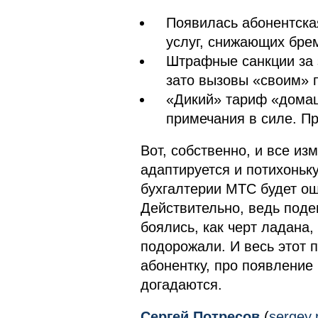
Появилась абонентская
услуг, снижающих бре
Штрафные санкции за 
зато вызовы «своим» 
«Дикий» тариф «домаш
примечания в силе. Пр
Вот, собственно, и все из
адаптируется и потихоньку
бухгалтерии МТС будет ощ
Действительно, ведь поде
боялись, как черт ладана
подорожали. И весь этот 
абонентку, про появление
догадаются.
Сергей Потресов
(
sergey