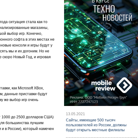
года ситуация стала как-то
циализированные магазины,
ой выбор игр. Конечно,
онного софта в этих местах не
 новые консоли и игры будут у
сять мы и их догоним. Но не
е скоро Новый Год, и игровая
вки, как Microsoft XBox,
м, данные приставки будут
му же выбор игр очень
13.05.2021
от 1000 до 2500 долларов США)
Cайты, имеющие 500 тысяч
 для большинства лучшим
пользователей из России, должны
и в России), который намечен
будут открыть местные филиалы