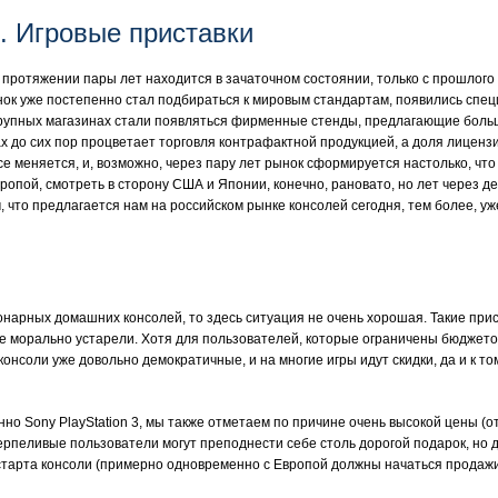
. Игровые приставки
 протяжении пары лет находится в зачаточном состоянии, только с прошлого 
ынок уже постепенно стал подбираться к мировым стандартам, появились спе
крупных магазинах стали появляться фирменные стенды, предлагающие больш
ах до сих пор процветает торговля контрафактной продукцией, а доля лицензи
се меняется, и, возможно, через пару лет рынок сформируется настолько, что
опой, смотреть в сторону США и Японии, конечно, рановато, но лет через де
 что предлагается нам на российском рынке консолей сегодня, тем более, уж
арных домашних консолей, то здесь ситуация не очень хорошая. Такие приста
же морально устарели. Хотя для пользователей, которые ограничены бюджето
консоли уже довольно демократичные, и на многие игры идут скидки, да и к то
енно Sony PlayStation 3, мы также отметаем по причине очень высокой цены (
ерпеливые пользователи могут преподнести себе столь дорогой подарок, но
старта консоли (примерно одновременно с Европой должны начаться продажи 