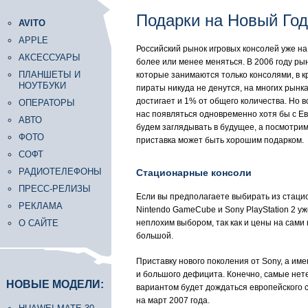
Подарки на Новый Год
AVITO
APPLE
Российский рынок игровых консолей уже на
АКСЕССУАРЫ
более или менее меняться. В 2006 году р
ПЛАНШЕТЫ И
которые занимаются только консолями, в 
НОУТБУКИ
пираты никуда не денутся, на многих рынк
достигает и 1% от общего количества. Но в
ОПЕРАТОРЫ
нас появляться одновременно хотя бы с Евр
АВТО
будем заглядывать в будущее, а посмотрим,
ФОТО
приставка может быть хорошим подарком.
СОФТ
РАДИОТЕЛЕФОНЫ
Стационарные консоли
ПРЕСС-РЕЛИЗЫ
Если вы предполагаете выбирать из стацион
РЕКЛАМА
Nintendo GameCube и Sony PlayStation 2 у
О САЙТЕ
неплохим выбором, так как и цены на сами 
большой.
Приставку нового поколения от Sony, а им
и большого дефицита. Конечно, самые нет
НОВЫЕ МОДЕЛИ:
вариантом будет дождаться европейского 
на март 2007 года.