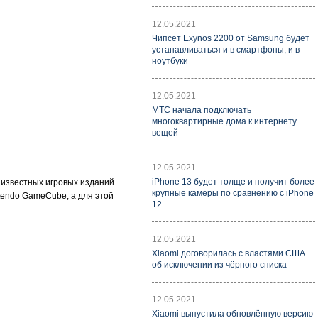
12.05.2021
Чипсет Exynos 2200 от Samsung будет
устанавливаться и в смартфоны, и в
ноутбуки
12.05.2021
МТС начала подключать
многоквартирные дома к интернету
вещей
12.05.2021
iPhone 13 будет толще и получит более
и известных игровых изданий.
крупные камеры по сравнению с iPhone
ntendo GameCube, а для этой
12
12.05.2021
Xiaomi договорилась с властями США
об исключении из чёрного списка
12.05.2021
Xiaomi выпустила обновлённую версию