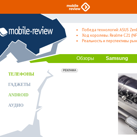
Победа технологий: ASUS Zen
Ход королевы. Realme C21 (NFC
Реальность и перспективы рын
Обзоры
Samsung
erid: 2VfnxxmNzs5
РЕКЛАМА
ТЕЛЕФОНЫ
ГАДЖЕТЫ
ANDROID
АУДИО