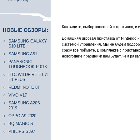
Как видите, выбор консолей сократился, и и
НОВЫЕ ОБЗОРЫ:
Домашняя игровая приставка от Nintendo но
SAMSUNG GALAXY
системой управления. Мы не будем подроб
S10 LITE
сразу все поймете. В комплекте с приставко
SAMSUNG A51
новогодние праздники вам будет, чем развл
PANASONIC
TOUGHBOOK P-01K
HTC WILDFIRE E1 И
E1 PLUS
REDMI NOTE 8T
VIVO V17
SAMSUNG A20S
2019
OPPO A9 2020
BQ MAGIC S
PHILIPS S397