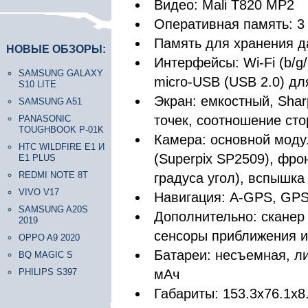
Видео: Mali T820 MP2
Оперативная память: 
Память для хранения да
НОВЫЕ ОБЗОРЫ:
Интерфейсы: Wi-Fi (b/g/
SAMSUNG GALAXY
micro-USB (USB 2.0) дл
S10 LITE
Экран: емкостный, Shar
SAMSUNG A51
точек, соотношение сто
PANASONIC
TOUGHBOOK P-01K
Камера: основной модул
HTC WILDFIRE E1 И
(Superpix SP2509), фро
E1 PLUS
REDMI NOTE 8T
градуса угол), вспышка
VIVO V17
Навигация: A-GPS, GP
SAMSUNG A20S
Дополнительно: сканер 
2019
сенсоры приближения и
OPPO A9 2020
Батареи: несъемная, ли
BQ MAGIC S
PHILIPS S397
мАч
Габариты: 153.3х76.1х8