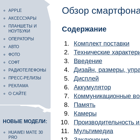
Обзор смартфона
APPLE
АКСЕССУАРЫ
ПЛАНШЕТЫ И
Содержание
НОУТБУКИ
ОПЕРАТОРЫ
Комплект поставки
АВТО
Технические характер
ФОТО
Введение
СОФТ
Дизайн, размеры, уп
РАДИОТЕЛЕФОНЫ
Дисплей
ПРЕСС-РЕЛИЗЫ
РЕКЛАМА
Аккумулятор
О САЙТЕ
Коммуникационные во
Память
Камеры
НОВЫЕ МОДЕЛИ:
Производительность 
Мультимедиа
HUAWEI MATE 30
PRO
Заключение