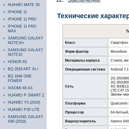
HUAWEI MATE 30
IPHONE 11
Технические характе
IPHONE 11 PRO
IPHONE 11 PRO
MAX
Т
SAMSUNG GALAXY
NOTE10+
Класс
Смартфон
SAMSUNG GALAXY
Форм-фактор
Моноблок
NOTE10
Материалы корпуса
Стекло, ме
HONOR 8S
BQ 2818 ART XL+
Операционная система
Android 7.
BQ 1846 ONE
2G: 850/90
POWER
3G: 850/90
Сеть
4G: B4/B12
XIAOMI MI A3
LTE CAT 15
Звонки чер
HUAWEI P SMART Z
HUAWEI Y5 (2019)
Платформа
Qualcomm 
HUAWEI P30 LITE
Процессор
64-битный,
SAMSUNG GALAXY
A80 (2019)
Видеоускоритель
Adreno 540