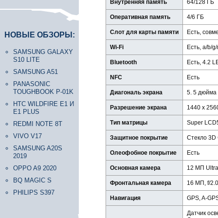
Внутренняя память
64/128 ГБ
Оперативная память
4/6 ГБ
Слот для карты памяти
Есть, совм
НОВЫЕ ОБЗОРЫ:
Wi-Fi
Есть, a/b/g
SAMSUNG GALAXY
S10 LITE
Bluetooth
Есть, 4.2 L
SAMSUNG A51
NFC
Есть
PANASONIC
TOUGHBOOK P-01K
Диагональ экрана
5. 5 дюйма
HTC WILDFIRE E1 И
Разрешение экрана
1440 х 256
E1 PLUS
Тип матрицы
Super LCD
REDMI NOTE 8T
VIVO V17
Защитное покрытие
Стекло 3D C
SAMSUNG A20S
Олеофобное покрытие
Есть
2019
OPPO A9 2020
Основная камера
12 МП Ultr
BQ MAGIC S
Фронтальная камера
16 МП, f/2.0
PHILIPS S397
Навигация
GPS, A-GP
Датчик ос