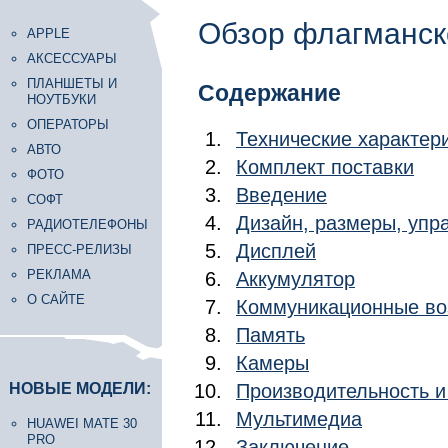
Обзор флагманск
APPLE
АКСЕССУАРЫ
ПЛАНШЕТЫ И
Содержание
НОУТБУКИ
ОПЕРАТОРЫ
Технические характер
АВТО
Комплект поставки
ФОТО
Введение
СОФТ
Дизайн, размеры, уп
РАДИОТЕЛЕФОНЫ
Дисплей
ПРЕСС-РЕЛИЗЫ
РЕКЛАМА
Аккумулятор
О САЙТЕ
Коммуникационные во
Память
Камеры
НОВЫЕ МОДЕЛИ:
Производительность 
Мультимедиа
HUAWEI MATE 30
PRO
Заключение