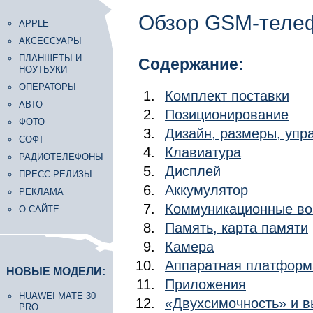
Обзор GSM-телеф
APPLE
АКСЕССУАРЫ
ПЛАНШЕТЫ И
Содержание:
НОУТБУКИ
ОПЕРАТОРЫ
Комплект поставки
АВТО
Позиционирование
ФОТО
Дизайн, размеры, уп
СОФТ
Клавиатура
РАДИОТЕЛЕФОНЫ
Дисплей
ПРЕСС-РЕЛИЗЫ
Аккумулятор
РЕКЛАМА
Коммуникационные во
О САЙТЕ
Память, карта памяти
Камера
Аппаратная платформа
НОВЫЕ МОДЕЛИ:
Приложения
HUAWEI MATE 30
«Двухсимочность» и 
PRO