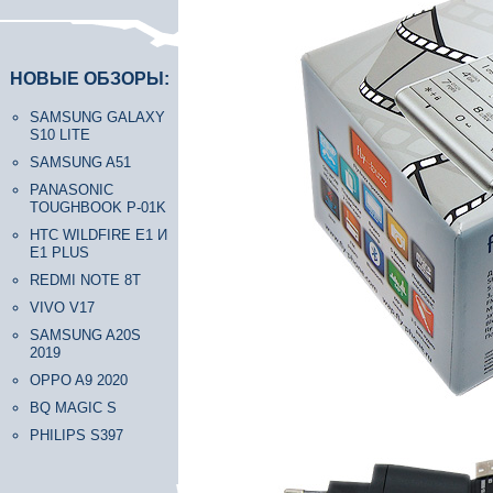
НОВЫЕ ОБЗОРЫ:
SAMSUNG GALAXY
S10 LITE
SAMSUNG A51
PANASONIC
TOUGHBOOK P-01K
HTC WILDFIRE E1 И
E1 PLUS
REDMI NOTE 8T
VIVO V17
SAMSUNG A20S
2019
OPPO A9 2020
BQ MAGIC S
PHILIPS S397