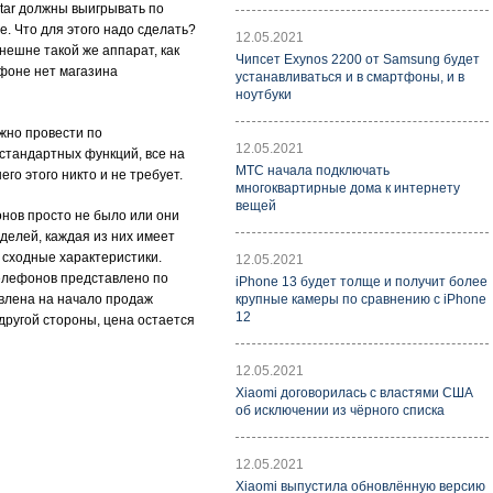
tar должны выигрывать по
. Что для этого надо сделать?
12.05.2021
нешне такой же аппарат, как
Чипсет Exynos 2200 от Samsung будет
ефоне нет магазина
устанавливаться и в смартфоны, и в
ноутбуки
жно провести по
12.05.2021
 стандартных функций, все на
МТС начала подключать
го этого никто и не требует.
многоквартирные дома к интернету
вещей
онов просто не было или они
делей, каждая из них имеет
т сходные характеристики.
12.05.2021
телефонов представлено по
iPhone 13 будет толще и получит более
авлена на начало продаж
крупные камеры по сравнению с iPhone
12
 другой стороны, цена остается
12.05.2021
Xiaomi договорилась с властями США
об исключении из чёрного списка
12.05.2021
Xiaomi выпустила обновлённую версию