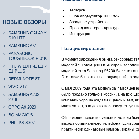
Телефон
Li-Ion аккумулятор 1000 мАч
НОВЫЕ ОБЗОРЫ:
Зарядное устройство
Проводная стереогарнитура
SAMSUNG GALAXY
Инструкция
S10 LITE
SAMSUNG A51
Позиционирование
PANASONIC
TOUGHBOOK P-01K
В момент зарождения рынка сенсорных тел
моделей с шагом цены в 50 евро и заполон
HTC WILDFIRE E1 И
E1 PLUS
моделей стал Samsung S5230 Star, этот ап
Это также был ответ на популярный на ря
REDMI NOTE 8T
VIVO V17
С мая 2009 года эта модель за 7 месяцев 
SAMSUNG A20S
было продано только в России, а на всю Е
2019
компании хорошо угадали с ценой и тем, ч
максимален, она до сих пор присутствует 
OPPO A9 2020
BQ MAGIC S
Обновление такой популярной модели было 
PHILIPS S397
выхода оригинального телефона. Если срав
практически одинаковые камеры, экраны, х