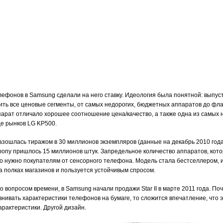
ефонов в Samsung сделали на него ставку. Идеология была понятной: выпус
ить все ценовые сегменты, от самых недорогих, бюджетных аппаратов до фл
парат отличало хорошее соотношение цена/качество, а также одна из самых 
де рынков LG KP500.
разошлась тиражом в 30 миллионов экземпляров (данные на декабрь 2010 года
вропу пришлось 15 миллионов штук. Запредельное количество аппаратов, кото
то нужно покупателям от сенсорного телефона. Модель стала бестселлером, 
на полках магазинов и пользуется устойчивым спросом.
вопросом времени, в Samsung начали продажи Star II в марте 2011 года. Поч
нивать характеристики телефонов на бумаге, то сложится впечатление, что 
арактеристики. Другой дизайн.