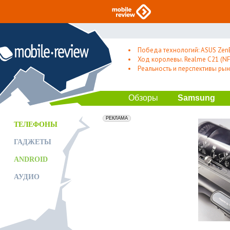
Победа технологий: ASUS Zen
Ход королевы. Realme C21 (NFC
Реальность и перспективы рын
Обзоры
Samsung
erid: 2VfnxxmNzs5
РЕКЛАМА
ТЕЛЕФОНЫ
ГАДЖЕТЫ
ANDROID
АУДИО