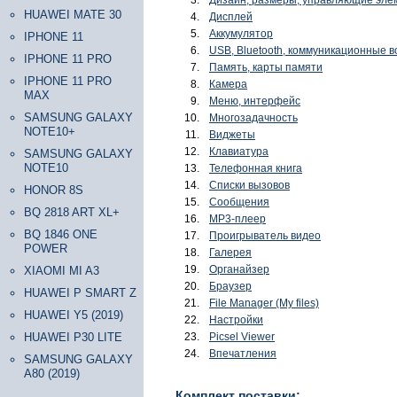
Дизайн, размеры, управляющие эле
HUAWEI MATE 30
Дисплей
Аккумулятор
IPHONE 11
USB, Bluetooth, коммуникационные 
IPHONE 11 PRO
Память, карты памяти
IPHONE 11 PRO
Камера
MAX
Меню, интерфейс
SAMSUNG GALAXY
Многозадачность
NOTE10+
Виджеты
Клавиатура
SAMSUNG GALAXY
NOTE10
Телефонная книга
Списки вызовов
HONOR 8S
Сообщения
BQ 2818 ART XL+
МР3-плеер
BQ 1846 ONE
Проигрыватель видео
POWER
Галерея
Органайзер
XIAOMI MI A3
Браузер
HUAWEI P SMART Z
File Manager (My files)
HUAWEI Y5 (2019)
Настройки
HUAWEI P30 LITE
Picsel Viewer
Впечатления
SAMSUNG GALAXY
A80 (2019)
Комплект поставки: