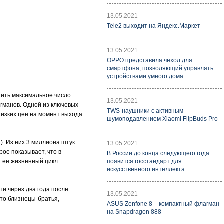
13.05.2021
Tele2 выходит на Яндекс.Маркет
13.05.2021
OPPO представила чехол для
смартфона, позволяющий управлять
устройствами умного дома
тить максимальное число
13.05.2021
агманов. Одной из ключевых
TWS-наушники с активным
низких цен на момент выхода.
шумоподавлением Xiaomi FlipBuds Pro
). Из них 3 миллиона штук
13.05.2021
рое показывает, что в
В России до конца следующего года
и ее жизненный цикл
появится госстандарт для
искусственного интеллекта
ти через два года после
13.05.2021
это близнецы-братья,
ASUS Zenfone 8 – компактный флагман
на Snapdragon 888