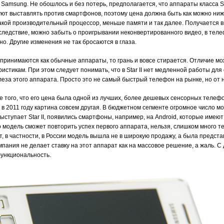
Samsung. Не обошлось и без потерь, предполагается, что аппараты класса S
ют выставлять против смартфонов, поэтому цена должна быть как можно ниже
кой производительный процессор, меньше памяти и так далее. Получается в
следствие, можно забыть о проигрывании неконвертированного видео, в тел
о. Другие изменения не так бросаются в глаза.
принимаются как обычные аппараты, то грань и вовсе стирается. Отличие мо
истикам. При этом следует понимать, что в Star II нет медленной работы для
за этого аппарата. Просто это не самый быстрый телефон на рынке, но от не
е того, что его цена была одной из лучших, более дешевых сенсорных телеф
 в 2011 году картина совсем другая. В бюджетном сегменте огромное число мо
ыступает Star II, появились смартфоны, например, на Android, которые имею
о модель сможет повторить успех первого аппарата, нельзя, слишком много 
, в частности, в России модель вышла не в широкую продажу, а была предст
пания не делает ставку на этот аппарат как на массовое решение, а жаль. С
ункциональность.