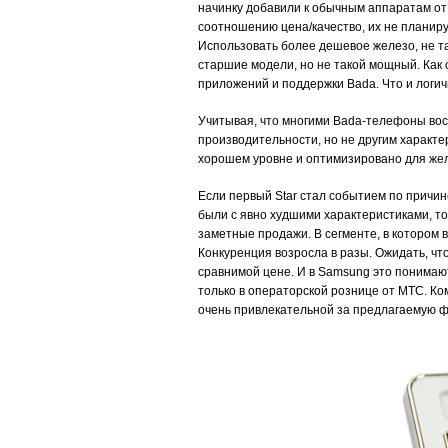
начинку добавили к обычным аппаратам от 
соотношению цена/качество, их не планиру
Использовать более дешевое железо, не та
старшие модели, но не такой мощный. Как 
приложений и поддержки Bada. Что и логичн
Учитывая, что многими Bada-телефоны вос
производительности, но не другим характер
хорошем уровне и оптимизировано для желе
Если первый Star стал событием по причин
были с явно худшими характеристиками, то
заметные продажи. В сегменте, в котором в
Конкуренция возросла в разы. Ожидать, чт
сравнимой цене. И в Samsung это понимают
только в операторской рознице от МТС. Ком
очень привлекательной за предлагаемую ф