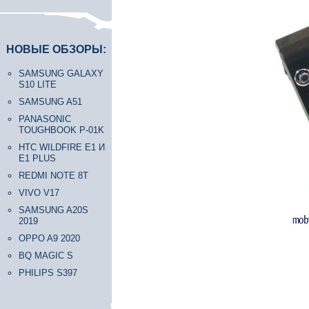
НОВЫЕ ОБЗОРЫ:
SAMSUNG GALAXY
S10 LITE
SAMSUNG A51
PANASONIC
TOUGHBOOK P-01K
HTC WILDFIRE E1 И
E1 PLUS
REDMI NOTE 8T
VIVO V17
SAMSUNG A20S
2019
OPPO A9 2020
BQ MAGIC S
PHILIPS S397