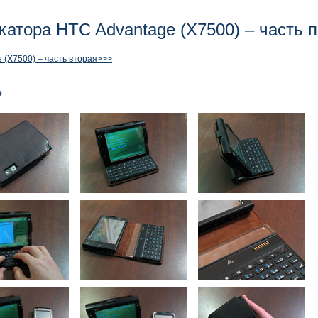
тора HTC Advantage (X7500) – часть 
(X7500) – часть вторая>>>
е