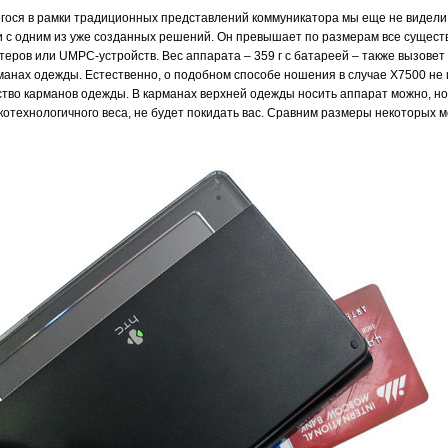
гося в рамки традиционных представлений коммуникатора мы еще не видели
ни с одним из уже созданных решений. Он превышает по размерам все сущес
еров или UMPC-устройств. Вес аппарата – 359 г с батареей – также вызовет 
манах одежды. Естественно, о подобном способе ношения в случае X7500 не
тво карманов одежды. В карманах верхней одежды носить аппарат можно, но
котехнологичного веса, не будет покидать вас. Сравним размеры некоторых 