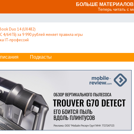
БОЛЬШЕ МАТЕРИАЛОВ 
Теперь читать с 
Book Duo 14 (UX482)
 4/64 ГБ) за 9 990 рублей меняет правила игры
ка IT-профессий
писания
Подкасты