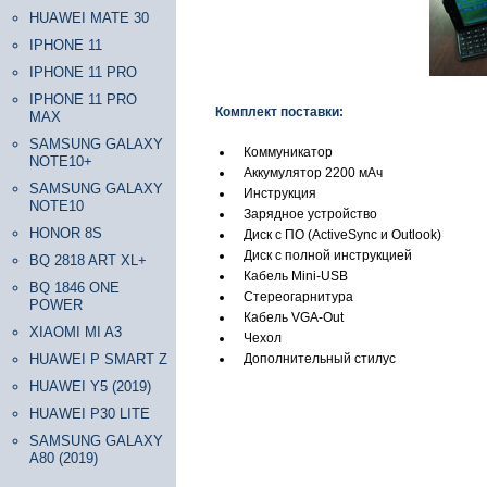
HUAWEI MATE 30
IPHONE 11
IPHONE 11 PRO
IPHONE 11 PRO
Комплект поставки:
MAX
SAMSUNG GALAXY
Коммуникатор
NOTE10+
Аккумулятор 2200 мАч
SAMSUNG GALAXY
Инструкция
NOTE10
Зарядное устройство
HONOR 8S
Диск с ПО (ActiveSync и Outlook)
Диск с полной инструкцией
BQ 2818 ART XL+
Кабель Mini-USB
BQ 1846 ONE
Стереогарнитура
POWER
Кабель VGA-Out
XIAOMI MI A3
Чехол
HUAWEI P SMART Z
Дополнительный стилус
HUAWEI Y5 (2019)
HUAWEI P30 LITE
SAMSUNG GALAXY
A80 (2019)