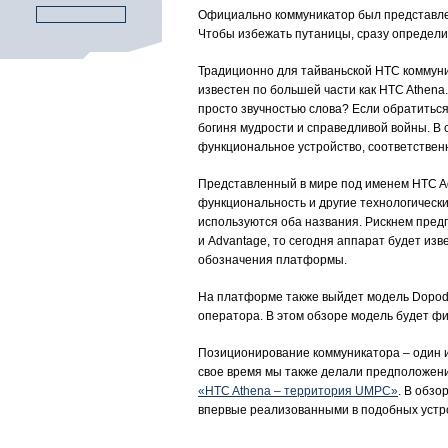
Официально коммуникатор был представлен
Чтобы избежать путаницы, сразу определим
Традиционно для тайваньской HTC коммуник
известен по большей части как HTC Athena
просто звучностью слова? Если обратиться
богиня мудрости и справедливой войны. В 
функциональное устройство, соответственн
Представленный в мире под именем HTC A
функциональность и другие технологически
используются оба названия. Рискнем предп
и Advantage, то сегодня аппарат будет из
обозначения платформы.
На платформе также выйдет модель Dopod 
оператора. В этом обзоре модель будет ф
Позиционирование коммуникатора – один из
свое время мы также делали предположени
«HTC Athena – территория UMPC»
. В обзо
впервые реализованными в подобных устр