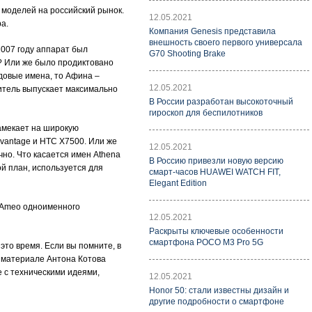
 моделей на российский рынок.
12.05.2021
а.
Компания Genesis представила
внешность своего первого универсала
2007 году аппарат был
G70 Shooting Brake
й? Или же было продиктовано
одовые имена, то Афина –
12.05.2021
дитель выпускает максимально
В России разработан высокоточный
гироскоп для беспилотников
амекает на широкую
vantage и HTC X7500. Или же
12.05.2021
но. Что касается имен Athena
В Россию привезли новую версию
й план, используется для
смарт-часов HUAWEI WATCH FIT,
Elegant Edition
e Ameo одноименного
12.05.2021
Раскрыты ключевые особенности
смартфона POCO M3 Pro 5G
то время. Если вы помните, в
 материале Антона Котова
 с техническими идеями,
12.05.2021
Honor 50: стали известны дизайн и
другие подробности о смартфоне