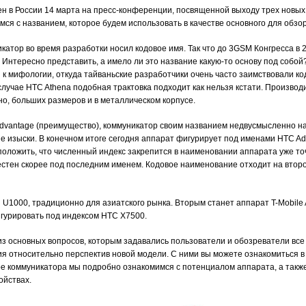
 в России 14 марта на пресс-конференции, посвященной выходу трех новых
ся с названием, которое будем использовать в качестве основного для обзор
атор во время разработки носил кодовое имя. Так что до 3GSM Конгресса в 
. Интересно представить, а имело ли это название какую-то основу под собо
 к мифологии, откуда тайваньские разработчики очень часто заимствовали к
случае HTC Athena подобная трактовка подходит как нельзя кстати. Произво
о, больших размеров и в металлическом корпусе.
dvantage (преимущество), коммуникатор своим названием недвусмысленно н
е изыски. В конечном итоге сегодня аппарат фигурирует под именами HTC Ad
оложить, что численный индекс закрепится в наименовании аппарата уже точ
вестен скорее под последним именем. Кодовое наименование отходит на второ
U1000, традиционно для азиатского рынка. Вторым станет аппарат T-Mobil
игурировать под индексом HTC X7500.
 основных вопросов, которым задавались пользователи и обозреватели все э
я относительно перспектив новой модели. С ними вы можете ознакомиться в
ре коммуникатора мы подробно ознакомимся с потенциалом аппарата, а также
ойствах.