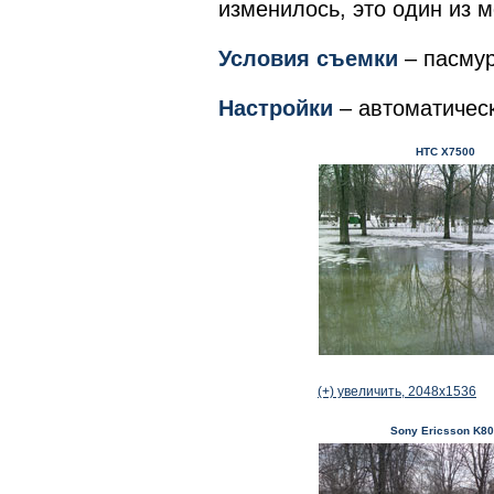
изменилось, это один из м
Условия съемки
– пасмур
Настройки
– автоматическ
HTC
X
7500
(+) увеличить, 2048x1536
Sony Ericsson K8