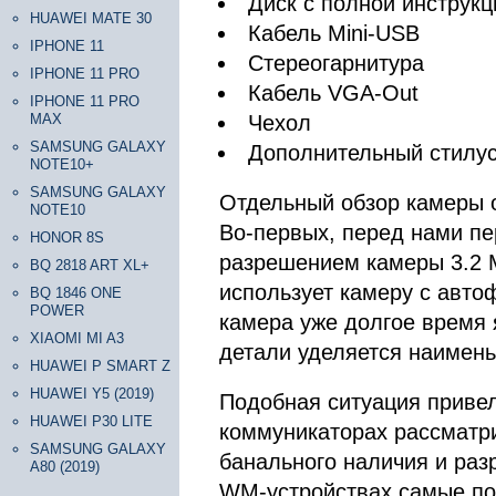
Диск с полной инструкц
HUAWEI MATE 30
Кабель Mini-USB
IPHONE 11
Стереогарнитура
IPHONE 11 PRO
Кабель VGA-Out
IPHONE 11 PRO
MAX
Чехол
SAMSUNG GALAXY
Дополнительный стилу
NOTE10+
SAMSUNG GALAXY
Отдельный обзор камеры 
NOTE10
Во-первых, перед нами пе
HONOR 8S
разрешением камеры 3.2 
BQ 2818 ART XL+
использует камеру с авто
BQ 1846 ONE
POWER
камера уже долгое время 
XIAOMI MI A3
детали уделяется наимень
HUAWEI P SMART Z
HUAWEI Y5 (2019)
Подобная ситуация привел
HUAWEI P30 LITE
коммуникаторах рассматри
SAMSUNG GALAXY
банального наличия и раз
A80 (2019)
WM-устройствах самые по