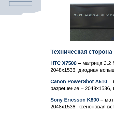
Техническая сторона
HTC
X
7500
– матрица 3.2
2048x1536, диодная вспы
Canon
PowerShot
A
510
– 
разрешение – 2048x1536,
Sony
Ericsson
K
800
– мат
2048x1536, ксеноновая в