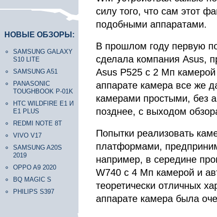
силу того, что сам этот ф
подобными аппаратам
НОВЫЕ ОБЗОРЫ:
В прошлом году первую по
SAMSUNG GALAXY
сделала компания Asus, 
S10 LITE
Asus P525 с 2 Мп камерой
SAMSUNG A51
PANASONIC
аппарате камера все же д
TOUGHBOOK P-01K
камерами простыми, без а
HTC WILDFIRE E1 И
позднее, с выходом обзор
E1 PLUS
REDMI NOTE 8T
Попытки реализовать каме
VIVO V17
платформами, предприним
SAMSUNG A20S
2019
например, в середине про
OPPO A9 2020
W740 с 4 Мп камерой и ав
BQ MAGIC S
теоретически отличных ха
PHILIPS S397
аппарате камера была оч