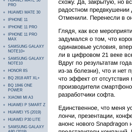
HUAWEI MATE 30
схожу. Да, закрытую, но в
PRO
радостном предвкушении
HUAWEI MATE 30
Отменили. Перенесли в о
IPHONE 11
IPHONE 11 PRO
Глядя, как все мероприят
IPHONE 11 PRO
задумался о том, что кор
MAX
одинаковые условия, впер
SAMSUNG GALAXY
NOTE10+
ли в цифровом 21 веке все
SAMSUNG GALAXY
Вдруг по результатам года
NOTE10
из-за болезни), что и нет
HONOR 8S
что эффект от отсутствия 
BQ 2818 ART XL+
BQ 1846 ONE
производители смартфонов
POWER
разработчики софта.
XIAOMI MI A3
HUAWEI P SMART Z
Единственное, что меня ус
HUAWEI Y5 (2019)
лончи, презентации, конф
HUAWEI P30 LITE
анонс нового Snapdragon
SAMSUNG GALAXY
представители компаний. 
A80 (2019)