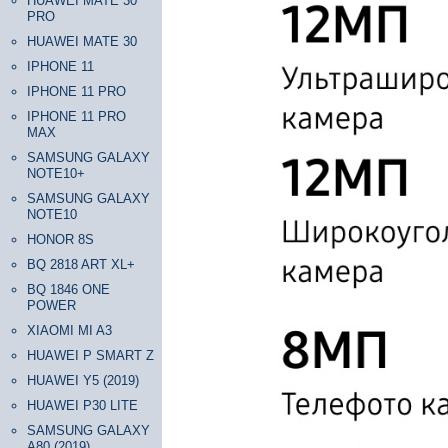
HUAWEI MATE 30
PRO
HUAWEI MATE 30
IPHONE 11
IPHONE 11 PRO
IPHONE 11 PRO
MAX
SAMSUNG GALAXY
NOTE10+
SAMSUNG GALAXY
NOTE10
HONOR 8S
BQ 2818 ART XL+
BQ 1846 ONE
POWER
XIAOMI MI A3
HUAWEI P SMART Z
HUAWEI Y5 (2019)
HUAWEI P30 LITE
SAMSUNG GALAXY
A80 (2019)