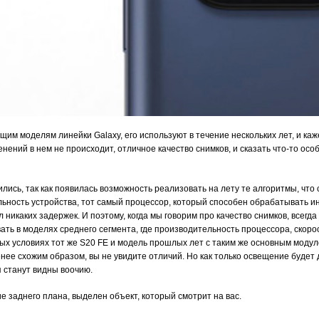
им моделям линейки Galaxy, его используют в течение нескольких лет, и каже
ений в нем не происходит, отличное качество снимков, и сказать что-то осо
лись, так как появилась возможность реализовать на лету те алгоритмы, что
ельность устройства, тот самый процессор, который способен обрабатывать 
 никаких задержек. И поэтому, когда мы говорим про качество снимков, всегда
ать в моделях среднего сегмента, где производительность процессора, скор
ных условиях тот же S20 FE и модель прошлых лет с таким же основным моду
ее схожим образом, вы не увидите отличий. Но как только освещение будет 
я станут видны воочию.
ие заднего плана, выделен объект, который смотрит на вас.