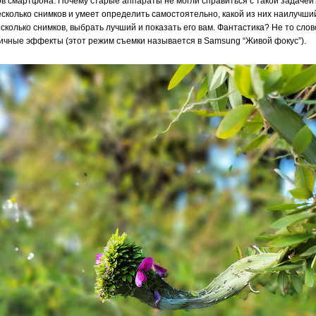
в смартфона. Почему старые аппараты не могли справиться с такой задачей?
сколько снимков и умеет определить самостоятельно, какой из них наилучший
сколько снимков, выбрать лучший и показать его вам. Фантастика? Не то сл
личные эффекты (этот режим съемки называется в Samsung “Живой фокус”).