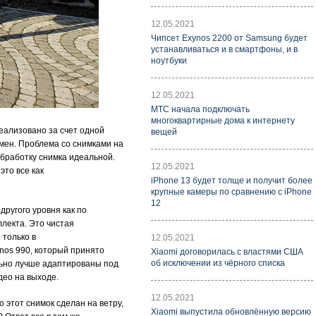
12.05.2021
Чипсет Exynos 2200 от Samsung будет
устанавливаться и в смартфоны, и в
ноутбуки
12.05.2021
МТС начала подключать
многоквартирные дома к интернету
еализовано за счет одной
вещей
емен. Проблема со снимками на
обработку снимка идеальной.
12.05.2021
это все как
iPhone 13 будет толще и получит более
крупные камеры по сравнению с iPhone
12
другого уровня как по
лекта. Это чистая
 только в
12.05.2021
nos 990, который принято
Xiaomi договорилась с властями США
об исключении из чёрного списка
ально лучше адаптированы под
део на выходе.
12.05.2021
 этот снимок сделан на ветру,
Xiaomi выпустила обновлённую версию