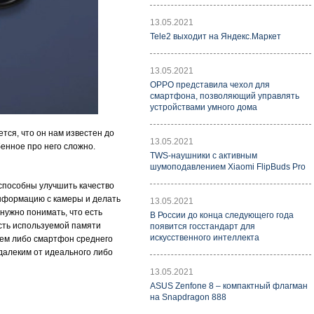
13.05.2021
Tele2 выходит на Яндекс.Маркет
13.05.2021
OPPO представила чехол для
смартфона, позволяющий управлять
устройствами умного дома
тся, что он нам известен до
13.05.2021
бенное про него сложно.
TWS-наушники с активным
шумоподавлением Xiaomi FlipBuds Pro
 способны улучшить качество
информацию с камеры и делать
13.05.2021
 нужно понимать, что есть
В России до конца следующего года
ость используемой памяти
появится госстандарт для
искусственного интеллекта
лем либо смартфон среднего
далеким от идеального либо
13.05.2021
ASUS Zenfone 8 – компактный флагман
на Snapdragon 888