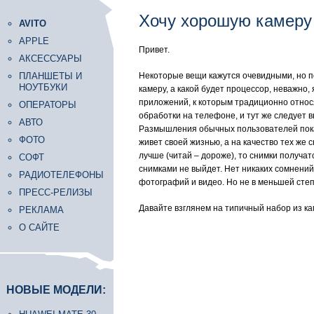
Хочу хорошую камеру 
AVITO
APPLE
Привет.
АКСЕССУАРЫ
ПЛАНШЕТЫ И
Некоторые вещи кажутся очевидными, но п
НОУТБУКИ
камеру, а какой будет процессор, неважно,
приложений, к которым традиционно относя
ОПЕРАТОРЫ
обработки на телефоне, и тут же следует в
АВТО
Размышления обычных пользователей показ
ФОТО
живет своей жизнью, а на качество тех же
лучше (читай – дороже), то снимки получа
СОФТ
снимками не выйдет. Нет никаких сомнений,
РАДИОТЕЛЕФОНЫ
фотографий и видео. Но не в меньшей степе
ПРЕСС-РЕЛИЗЫ
Давайте взглянем на типичный набор из ка
РЕКЛАМА
О САЙТЕ
НОВЫЕ МОДЕЛИ: