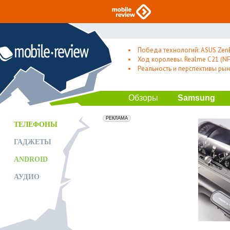
Победа технологий: ASUS Zen
Ход королевы. Realme C21 (NFC
Реальность и перспективы рын
Обзоры
Samsung
erid: 2VfnxxmNzs5
РЕКЛАМА
ТЕЛЕФОНЫ
ГАДЖЕТЫ
ANDROID
АУДИО