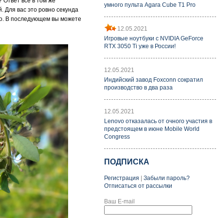
 Ответ все в том же
умного пульта Agara Cube T1 Pro
. Для вас это ровно секунда
ово. В последующем вы можете
12.05.2021
Игровые ноутбуки с NVIDIA GeForce
RTX 3050 Ti уже в России!
12.05.2021
Индийский завод Foxconn сократил
производство в два раза
12.05.2021
Lenovo отказалась от очного участия в
предстоящем в июне Mobile World
Congress
ПОДПИСКА
Регистрация
|
Забыли пароль?
Отписаться от рассылки
Ваш E-mail