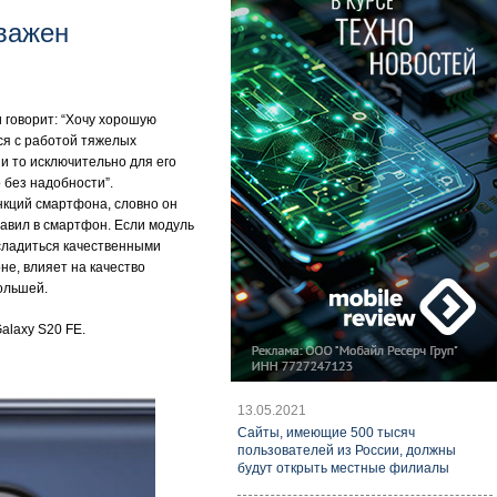
важен
 говорит: “Хочу хорошую
тся с работой тяжелых
и то исключительно для его
 без надобности”.
нкций смартфона, словно он
тавил в смартфон. Если модуль
асладиться качественными
не, влияет на качество
большей.
alaxy S20 FE.
13.05.2021
Cайты, имеющие 500 тысяч
пользователей из России, должны
будут открыть местные филиалы