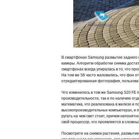
В смартфонах Samsung размытие заднего п
камеры. Алгоритм обработки снимка достат
смартфонах всегда упиралась в то, что пр
На том же S6 часто жаловались, что фон от
отредактированная фотография, пользовате
Что изменилось в том же Samsung S20 FE п
производительности, так и по наличию отд
математика, что реализована в железе и п
высокопроизводительных компьютерах, и пр
ругать на чем свет стоит, причем непонят
свой процессор, что проявляется в сложны
Посмотрите на снимок растения, размытие 