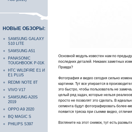
НОВЫЕ ОБЗОРЫ:
SAMSUNG GALAXY
S10 LITE
SAMSUNG A51
Основной модуль известен нам по предыдущ
PANASONIC
последних деталей. Никаких заметных измен
TOUGHBOOK P-01K
Правда?
HTC WILDFIRE E1 И
E1 PLUS
Фотография и видео сегодня сильно измени
REDMI NOTE 8T
картинки. Тут все упирается в производит
это быстро, чтобы пользователь не замечал
VIVO V17
целый ряд задач, которые нельзя реализов
SAMSUNG A20S
просто не позволят это сделать. В идеаль
2019
сегмента будут фотографировать более-мен
OPPO A9 2020
появится тряска при съемке видео, отличи
BQ MAGIC S
Взгляните на этот снимок, тут есть размыт
PHILIPS S397