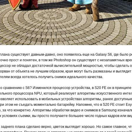
лана существует давным-давно, оно появилось еще на Galaxy S6, где было р
очно прост и понятен, в том же Photoshop он существует с незапамятных вр
оцессор не обладал достаточной вычислительной мощностью, чтобы сделать 
орван от объекта не лучшим образом, края могут быть размазаны и выглядит 
лям всегда хотелось получить снимок идеального качества.
о сравнению с S6? Изменился процессор устройства, в S20 FE он в принципе 
ельного процессора NPU, который реализует алгоритмы искусственного интел
озволяет использовать в мобильных устройствах алгоритмы, ранее доступные
и этом не съедать моментально батарейку. Напомню, что в S20 FE стоит Exy
но, за что конкретно. Алгоритмы обработки видео и снимков в Samsung изнач
х условиях съемки, вы просто получаете большее число годных кадров или ви
заднего плана сделано верно, цветок выглядит хорошо. Но самое главное, что