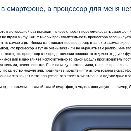
в смартфоне, а процессор для меня не
отом в очередной раз приходит человек, просит порекомендовать смартфон и
 я не играю в игрушки”. У многих производительность процессора ассоциируе
т те самые игры. Иногда вспоминают про процессор в аспекте съемки видео, 
ывод, что процессор и тут не очень важен: “Я не обрабатываю ролики, мне это
ывают, что процессор в их представлении полностью отделен от других фу
 снимков или видео влияет исключительно то, какой модуль производитель пос
тся живыми, качественными. Если на модуле сэкономили, то пиши пропало, н
 что качество модуля или, правильнее, модулей, что использованы в смартфо
ни на это влияет и тот процессор, что стоит в смартфоне, а подчас даже в 
мер, но возьмем не самый-самый смартфон, а модель доступную, например, G