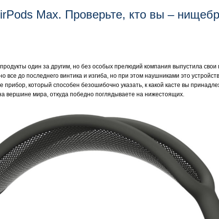
irPods Max. Проверьте, кто вы – нищебр
ь продукты один за другим, но без особых прелюдий компания выпустила сво
но все до последнего винтика и изгиба, но при этом наушниками это устройст
 прибор, который способен безошибочно указать, к какой касте вы принадлеж
и на вершине мира, откуда победно поглядываете на нижестоящих.