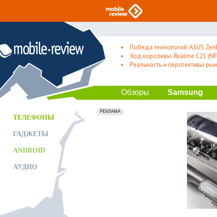
Победа технологий: ASUS Zen
Ход королевы. Realme C21 (NFC
Реальность и перспективы рын
Обзоры
Samsung
erid: 2VfnxxmNzs5
РЕКЛАМА
ТЕЛЕФОНЫ
ГАДЖЕТЫ
ANDROID
АУДИО