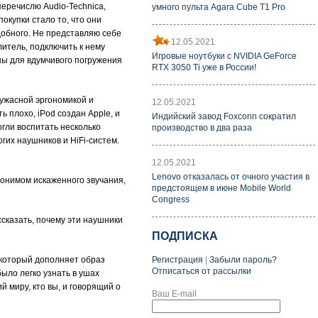
перечислю Audio-Technica,
умного пульта Agara Cube T1 Pro
купки стало то, что они
добного. Не представляю себе
12.05.2021
итель, подключить к нему
Игровые ноутбуки с NVIDIA GeForce
ны для вдумчивого погружения
RTX 3050 Ti уже в России!
ужасной эргономикой и
12.05.2021
 плохо, iPod создан Apple, и
Индийский завод Foxconn сократил
огли воспитать несколько
производство в два раза
гих наушников и HiFi-систем.
12.05.2021
Lenovo отказалась от очного участия в
нонимом искаженного звучания,
предстоящем в июне Mobile World
Congress
ссказать, почему эти наушники
ПОДПИСКА
Регистрация
|
Забыли пароль?
, который дополняет образ
Отписаться от рассылки
было легко узнать в ушах
 миру, кто вы, и говорящий о
Ваш E-mail