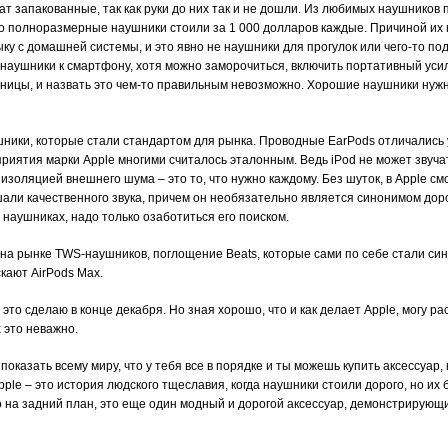
ат запакованные, так как руки до них так и не дошли. Из любимых наушников 
 полноразмерные наушники стоили за 1 000 долларов каждые. Причиной их по
ку с домашней системы, и это явно не наушники для прогулок или чего-то по
 наушники к смартфону, хотя можно заморочиться, включить портативный усил
ницы, и назвать это чем-то правильным невозможно. Хорошие наушники нуж
шники, которые стали стандартом для рынка. Проводные EarPods отличались 
риятия марки Apple многими считалось эталонным. Ведь iPod не может звучать
золяцией внешнего шума – это то, что нужно каждому. Без шуток, в Apple см
али качественного звука, причем он необязательно является синонимом доро
 наушниках, надо только озаботиться его поиском.
на рынке TWS-наушников, поглощение Beats, которые сами по себе стали си
скают AirPods Max.
это сделаю в конце декабря. Но зная хорошо, что и как делает Apple, могу ра
х это неважно.
показать всему миру, что у тебя все в порядке и ты можешь купить аксессуар
ple – это история людского тщеславия, когда наушники стоили дорого, но их 
о на задний план, это еще один модный и дорогой аксессуар, демонстрирующий