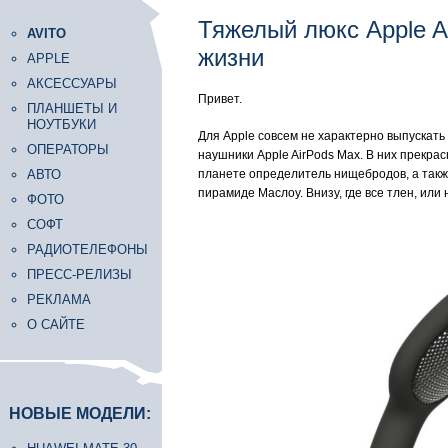
Тяжелый люкс Apple A
AVITO
жизни
APPLE
АКСЕССУАРЫ
Привет.
ПЛАНШЕТЫ И
НОУТБУКИ
Для Apple совсем не характерно выпускат
ОПЕРАТОРЫ
наушники Apple AirPods Max. В них прекрас
АВТО
планете определитель нищебродов, а также
пирамиде Маслоу. Внизу, где все тлен, ил
ФОТО
СОФТ
РАДИОТЕЛЕФОНЫ
ПРЕСС-РЕЛИЗЫ
РЕКЛАМА
О САЙТЕ
НОВЫЕ МОДЕЛИ: