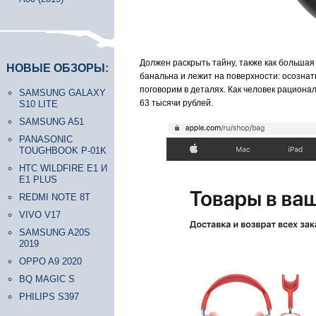
Должен раскрыть тайну, также как большая
НОВЫЕ ОБЗОРЫ:
банальна и лежит на поверхности: осознать
поговорим в деталях. Как человек рациона
SAMSUNG GALAXY
63 тысячи рублей.
S10 LITE
SAMSUNG A51
PANASONIC
TOUGHBOOK P-01K
HTC WILDFIRE E1 И
E1 PLUS
REDMI NOTE 8T
VIVO V17
SAMSUNG A20S
2019
OPPO A9 2020
BQ MAGIC S
PHILIPS S397