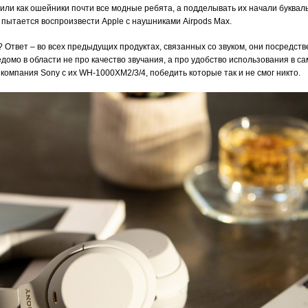
сили как ошейники почти все модные ребята, а подделывать их начали буквал
о пытается воспроизвести Apple с наушниками Airpods Max.
 Ответ – во всех предыдущих продуктах, связанных со звуком, они посредств
домо в области не про качество звучания, а про удобство использования в с
компания Sony с их WH-1000XM2/3/4, победить которые так и не смог никто.