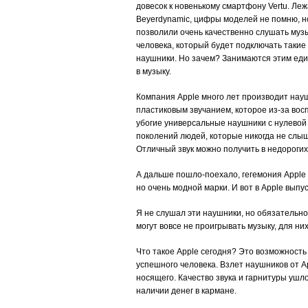
довесок к новенькому смартфону Vertu. Леж
Beyerdynamic, цифры моделей не помню, но
позволили очень качественно слушать музы
человека, который будет подключать такие
наушники. Но зачем? Занимаются этим еди
в музыку.
Компания Apple много лет производит нау
пластиковым звучанием, которое из-за восп
убогие универсальные наушники с нулевой и
поколений людей, которые никогда не слыш
Отличный звук можно получить в недорогих
А дальше пошло-поехало, гегемония Apple 
но очень модной марки. И вот в Apple выпу
Я не слушал эти наушники, но обязательно 
могут вовсе не проигрывать музыку, для ни
Что такое Apple сегодня? Это возможность 
успешного человека. Взлет наушников от Ap
носящего. Качество звука и гарнитуры ушл
наличии денег в кармане.