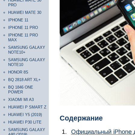
HUAWEI MATE 30
PRO
HUAWEI MATE 30
IPHONE 11
IPHONE 11 PRO
IPHONE 11 PRO
MAX
SAMSUNG GALAXY
NOTE10+
SAMSUNG GALAXY
NOTE10
HONOR 8S
BQ 2818 ART XL+
BQ 1846 ONE
POWER
XIAOMI MI A3
HUAWEI P SMART Z
HUAWEI Y5 (2019)
Содержание
HUAWEI P30 LITE
SAMSUNG GALAXY
Официальный iPhone д
A80 (2019)