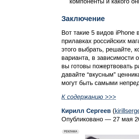
компоненты и какого он
Заключение
Вот такие 5 видов iPhone 
прилавках российских маг
этого выбрать, решайте, к
варианта, в зависимости о
вы готовы пожертвовать р
давайте “вкусным” ценник
могут быть самыми непре
К содержанию >>>
Кирилл Сергеев
(
kirillse
Опубликовано — 27 мая 20
erid: 2VfnxxmNzs5
РЕКЛАМА